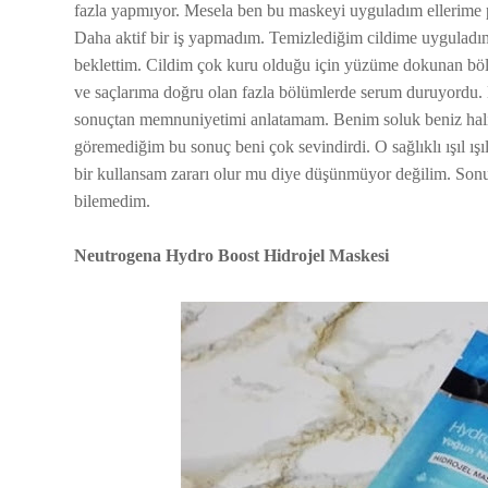
fazla yapmıyor. Mesela ben bu maskeyi uyguladım ellerime 
Daha aktif bir iş yapmadım. Temizlediğim cildime uyguladım.
beklettim. Cildim çok kuru olduğu için yüzüme dokunan b
ve saçlarıma doğru olan fazla bölümlerde serum duruyordu
sonuçtan memnuniyetimi anlatamam. Benim soluk beniz halim git
göremediğim bu sonuç beni çok sevindirdi. O sağlıklı ışıl ış
bir kullansam zararı olur mu diye düşünmüyor değilim. Sonu
bilemedim.
Neutrogena Hydro Boost Hidrojel Maskesi