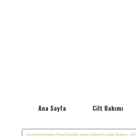
Ana Sayfa
Cilt Bakımı
Ana Sayfa
»
Ageless Boost Kırşıklık Karşıtı Hidrojel Gençlik Maskesi
,
cilt