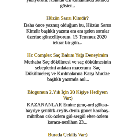
göster...
Hüzün Sarısı Kimdir?
Daha önce yazmış olduğum bu, Hüzün Sarısı
Kimdir başlıklı yazımı ara ara gelen sorular
üzerine güncelliyorum. 15 Temmuz 2020
tekrar bir gün...
Hc Complex Saç Bakım Yağı Deneyimim
Merhaba Saç dökülmesi ve saç dökülmesinin
sebeplerini anlatan maceramı Saç
Dökülmelerş ve Kırılmalarına Karşı Mucize
başlıklı yazımda anl...
Blogumun 2.Yılı İçin 20 Kişiye Hediyem
Var:)
KAZANANLAR Emine genç-nrd göksu-
hayriye şentürk-ceylis-deniz güner karabaş-
mihriban csk-özlem gül-sergül elter-özlem
karaca-neslihan 23...
m
Burada Çekiliş Var:)