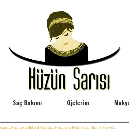
Saç Bakımı
Ojelerim
Maky
 bakımı
,
Neutrogena Hidrojel Maskeler
,
Neutrogena Hydro Boost Hidrojel Maskesi
,