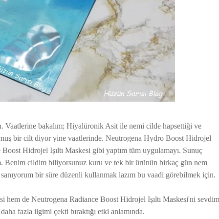
 Vaatlerine bakalım; Hiyalüronik Asit ile nemi cilde hapsettiği ve
ymuş bir cilt diyor yine vaatlerinde. Neutrogena Hydro Boost Hidrojel
 Boost Hidrojel Işıltı Maskesi gibi yaptım tüm uygulamayı. Sunuç
. Benim cildim biliyorsunuz kuru ve tek bir ürünün birkaç gün nem
 sanıyorum bir süre düzenli kullanmak lazım bu vaadi görebilmek için.
 hem de Neutrogena Radiance Boost Hidrojel Işıltı Maskesi'ni sevdi
ha fazla ilgimi çekti bıraktığı etki anlamında.