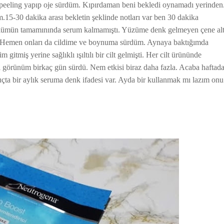
peeling yapıp oje sürdüm. Kıpırdaman beni bekledi oynamadı yerinden
15-30 dakika arası bekletin şeklinde notları var ben 30 dakika
ölümün tamamınında serum kalmamıştı. Yüzüme denk gelmeyen çene alt
. Hemen onları da cildime ve boynuma sürdüm. Aynaya baktığımda
miş yerine sağlıklı ışıltılı bir cilt gelmişti. Her cilt ürününde
ıl görünüm birkaç gün sürdü. Nem etkisi biraz daha fazla. Acaba haftad
çta bir aylık seruma denk ifadesi var. Ayda bir kullanmak mı lazım onu