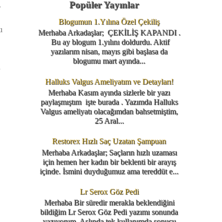
Popüler Yayınlar
.
Blogumun 1.Yılına Özel Çekiliş
ı
Merhaba Arkadaşlar; ÇEKİLİŞ KAPANDI .
Bu ay blogum 1.yılını doldurdu. Aktif
yazılarım nisan, mayıs gibi başlasa da
blogumu mart ayında...
a
Halluks Valgus Ameliyatım ve Detayları!
Merhaba Kasım ayında sizlerle bir yazı
paylaşmıştım işte burada . Yazımda Halluks
Valgus ameliyatı olacağımdan bahsetmiştim,
25 Aral...
Restorex Hızlı Saç Uzatan Şampuan
Merhaba Arkadaşlar; Saçların hızlı uzaması
için hemen her kadın bir beklenti bir arayış
içinde. İsmini duyduğumuz ama tereddüt e...
Lr Serox Göz Pedi
Merhaba Bir süredir merakla beklendiğini
bildiğim Lr Serox Göz Pedi yazımı sonunda
yazıyorum. Aslında tek kullanımda sonucu