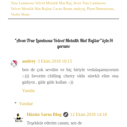
True Luminous Velvet Metalik Mat Ruj
,
Avon True Luminous
Velvet Metalik Mat Rujlar
,
Cacao Beam
,
makyaj
,
Plum Dimensions
,
Violet Shine
"Avon True Luminous Velvet Metalik Mat Rujlar" için 14
yorum:
audrey
3 Ekim 2018 10:15
ben de çok sevdim ve hiç biriyle vedalaşamıyorum
:-))) favorim chilling cherry oldu sürekli elim ona
gidiyor.. güle güle kullan .-))
Yanıtla
Yanıtlar
Hüzün Sarısı Blog
12 Ekim 2018 14:18
Teşekkür ederim canım, sen de