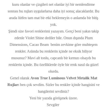
kuru olanlar ve çizgileri net olanlar iyi bir nemlendirme
sonrası bu rujları uygularlarsa daha iyi sonuç alacaklardır. Bu
arada lütfen tam mat bir etki beklemeyin o anlamda bir bitiş
yok.
Şimdi size favori renklerimi yazayım. Gerçi beni yakın takip
edenle Violet Shine dediler bile. Onun dışında Plum
Dimensions, Cacao Beam benim zevkime göre muhteşem
renkler. Aslında bu renklerin içinde ne eksik biliyor
musunuz? Mavi alt tonlu, capcanlı bir kırmızı olsaydı bu
renklerin içinde. Bu özelliklerde öyle bir renk nasıl da güzel
olurdu.
Genel olarak
Avon True Luminous Velvet Metalik Mat
Rujlar
ı ben çok sevdim. Sizler bu renkler içinde hangisini ve
hangilerini sevdiniz?
Yeni bir yazıda görüşmek üzere.
Sevgiler