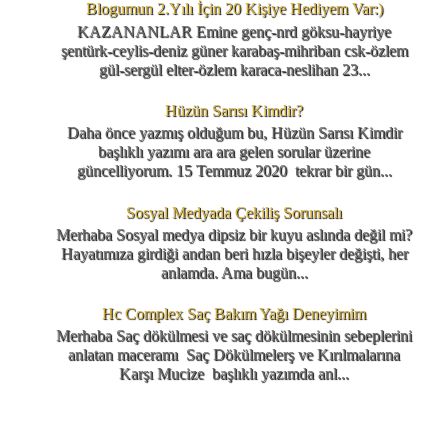
Blogumun 2.Yılı İçin 20 Kişiye Hediyem Var:)
KAZANANLAR Emine genç-nrd göksu-hayriye
şentürk-ceylis-deniz güner karabaş-mihriban csk-özlem
gül-sergül elter-özlem karaca-neslihan 23...
Hüzün Sarısı Kimdir?
Daha önce yazmış olduğum bu, Hüzün Sarısı Kimdir
başlıklı yazımı ara ara gelen sorular üzerine
güncelliyorum. 15 Temmuz 2020 tekrar bir gün...
Sosyal Medyada Çekiliş Sorunsalı
Merhaba Sosyal medya dipsiz bir kuyu aslında değil mi?
Hayatımıza girdiği andan beri hızla bişeyler değişti, her
anlamda. Ama bugün...
Hc Complex Saç Bakım Yağı Deneyimim
Merhaba Saç dökülmesi ve saç dökülmesinin sebeplerini
anlatan maceramı Saç Dökülmelerş ve Kırılmalarına
Karşı Mucize başlıklı yazımda anl...