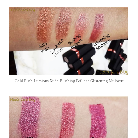
Gold Rush-Lumious Nude-Blushing Briliant-Glistening Mulberrt