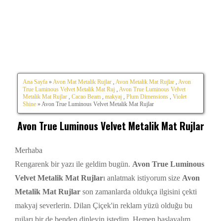
Ana Sayfa
»
Avon Mat Metalik Rujlar
,
Avon Metalik Mat Rujlar
,
Avon
True Luminous Velvet Metalik Mat Ruj
,
Avon True Luminous Velvet
Metalik Mat Rujlar
,
Cacao Beam
,
makyaj
,
Plum Dimensions
,
Violet
Shine
» Avon True Luminous Velvet Metalik Mat Rujlar
Avon True Luminous Velvet Metalik Mat Rujlar
Merhaba
Rengarenk bir yazı ile geldim bugün.
Avon True Luminous
Velvet Metalik Mat Rujlar
ı anlatmak istiyorum size
Avon
Metalik Mat Rujlar
son zamanlarda oldukça ilgisini çekti
makyaj severlerin. Dilan Çiçek'in reklam yüzü olduğu bu
rujları bir de benden dinleyin istedim. Hemen başlayalım.