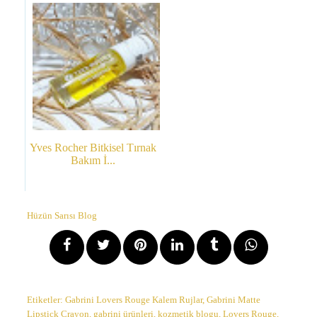
Yves Rocher Bitkisel Tırnak
Bakım İ...
Hüzün Sarısı Blog
Etiketler:
Gabrini Lovers Rouge Kalem Rujlar
,
Gabrini Matte
Lipstick Crayon
,
gabrini ürünleri
,
kozmetik blogu
,
Lovers Rouge
,