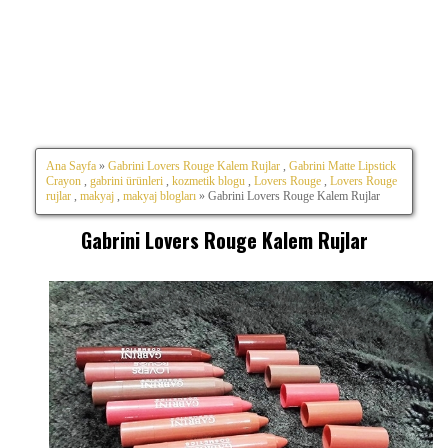
Ana Sayfa
»
Gabrini Lovers Rouge Kalem Rujlar
,
Gabrini Matte Lipstick
Crayon
,
gabrini ürünleri
,
kozmetik blogu
,
Lovers Rouge
,
Lovers Rouge
rujlar
,
makyaj
,
makyaj blogları
» Gabrini Lovers Rouge Kalem Rujlar
Gabrini Lovers Rouge Kalem Rujlar