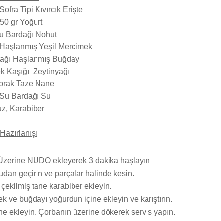
ofra Tipi Kıvırcık Erişte
50 gr Yoğurt
u Bardağı Nohut
 Haşlanmış Yeşil Mercimek
dağı Haşlanmış Buğday
k Kaşığı Zeytinyağı
prak Taze Nane
 Su Bardağı Su
uz, Karabiber
Hazırlanışı
 Üzerine NUDO ekleyerek 3 dakika haşlayın
dan geçirin ve parçalar halinde kesin.
, çekilmiş tane karabiber ekleyin.
 ve buğdayı yoğurdun içine ekleyin ve karıştırın.
 nane ekleyin. Çorbanın üzerine dökerek servis yapın.