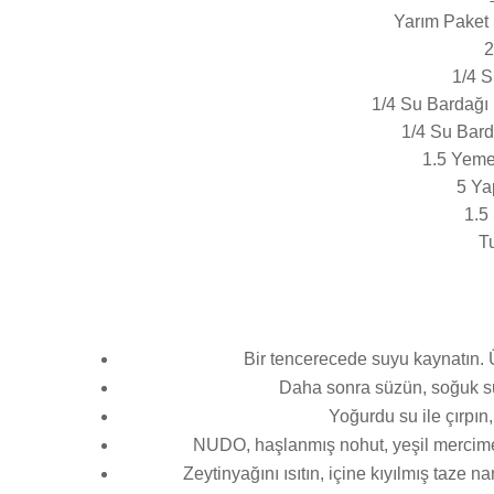
Yarım Paket S
2
1/4 S
1/4 Su Bardağı
1/4 Su Bar
1.5 Yeme
5 Ya
1.5
T
Bir tencerecede suyu kaynatın.
Daha sonra süzün, soğuk su
Yoğurdu su ile çırpın
NUDO, haşlanmış nohut, yeşil mercimek
Zeytinyağını ısıtın, içine kıyılmış taze