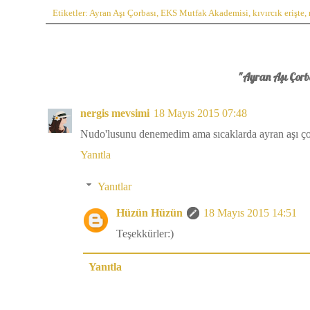
Etiketler:
Ayran Aşı Çorbası
,
EKS Mutfak Akademisi
,
kıvırcık erişte
,
"Ayran Aşı Çorba
nergis mevsimi
18 Mayıs 2015 07:48
Nudo'lusunu denemedim ama sıcaklarda ayran aşı çorbas
Yanıtla
Yanıtlar
Hüzün Hüzün
18 Mayıs 2015 14:51
Teşekkürler:)
Yanıtla