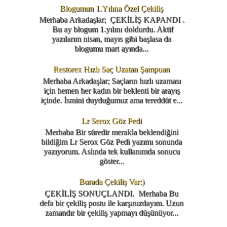
Blogumun 1.Yılına Özel Çekiliş
Merhaba Arkadaşlar; ÇEKİLİŞ KAPANDI .
Bu ay blogum 1.yılını doldurdu. Aktif
yazılarım nisan, mayıs gibi başlasa da
blogumu mart ayında...
Restorex Hızlı Saç Uzatan Şampuan
Merhaba Arkadaşlar; Saçların hızlı uzaması
için hemen her kadın bir beklenti bir arayış
içinde. İsmini duyduğumuz ama tereddüt e...
Lr Serox Göz Pedi
Merhaba Bir süredir merakla beklendiğini
bildiğim Lr Serox Göz Pedi yazımı sonunda
yazıyorum. Aslında tek kullanımda sonucu
göster...
Burada Çekiliş Var:)
ÇEKİLİŞ SONUÇLANDI. Merhaba Bu
defa bir çekiliş postu ile karşınızdayım. Uzun
zamandır bir çekiliş yapmayı düşünüyor...