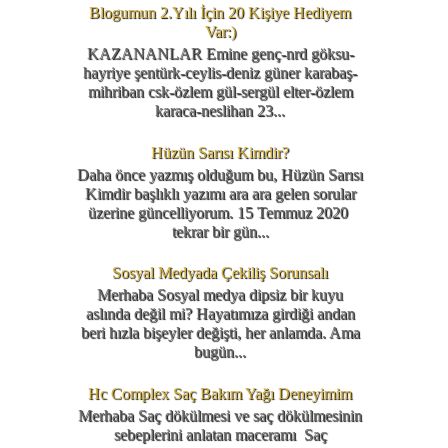
Blogumun 2.Yılı İçin 20 Kişiye Hediyem
Var:)
KAZANANLAR Emine genç-nrd göksu-
hayriye şentürk-ceylis-deniz güner karabaş-
mihriban csk-özlem gül-sergül elter-özlem
karaca-neslihan 23...
Hüzün Sarısı Kimdir?
Daha önce yazmış olduğum bu, Hüzün Sarısı
Kimdir başlıklı yazımı ara ara gelen sorular
üzerine güncelliyorum. 15 Temmuz 2020
tekrar bir gün...
Sosyal Medyada Çekiliş Sorunsalı
Merhaba Sosyal medya dipsiz bir kuyu
aslında değil mi? Hayatımıza girdiği andan
beri hızla bişeyler değişti, her anlamda. Ama
bugün...
Hc Complex Saç Bakım Yağı Deneyimim
Merhaba Saç dökülmesi ve saç dökülmesinin
sebeplerini anlatan maceramı Saç