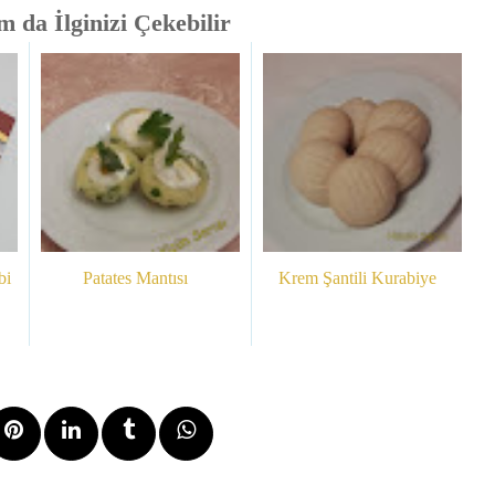
 da İlginizi Çekebilir
bi
Patates Mantısı
Krem Şantili Kurabiye