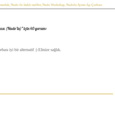
mutfak
,
Nudo ile farklı tarifler
,
Nudo Workshap
,
Nudolu Ayran Aşı Çorbası
sı (Nudo'lu)" için 40 yorum:
ı iyi bir alternatif :) Elinize sağlık.