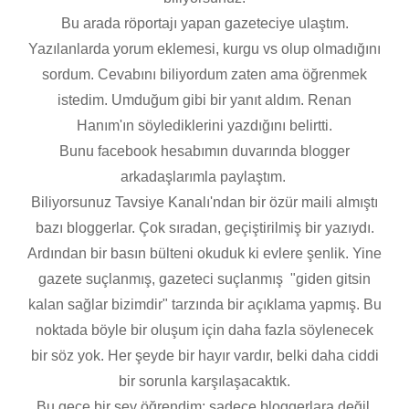
Bu arada röportajı yapan gazeteciye ulaştım.
Yazılanlarda yorum eklemesi, kurgu vs olup olmadığını
sordum. Cevabını biliyordum zaten ama öğrenmek
istedim. Umduğum gibi bir yanıt aldım. Renan
Hanım'ın söylediklerini yazdığını belirtti.
Bunu facebook hesabımın duvarında blogger
arkadaşlarımla paylaştım.
Biliyorsunuz Tavsiye Kanalı'ndan bir özür maili almıştı
bazı bloggerlar. Çok sıradan, geçiştirilmiş bir yazıydı.
Ardından bir basın bülteni okuduk ki evlere şenlik. Yine
gazete suçlanmış, gazeteci suçlanmış "giden gitsin
kalan sağlar bizimdir" tarzında bir açıklama yapmış. Bu
noktada böyle bir oluşum için daha fazla söylenecek
bir söz yok. Her şeyde bir hayır vardır, belki daha ciddi
bir sorunla karşılaşacaktık.
Bu gece bir şey öğrendim; sadece bloggerlara değil,