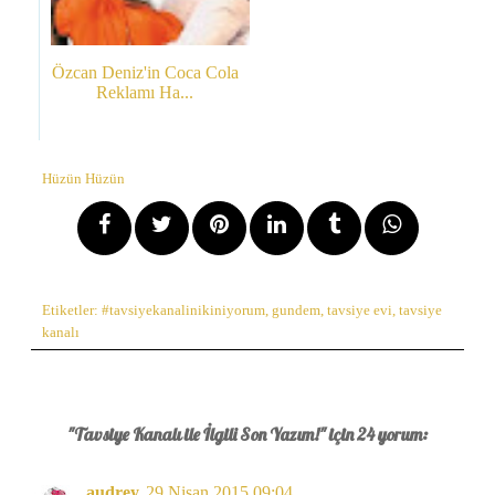
Özcan Deniz'in Coca Cola
Reklamı Ha...
Hüzün Hüzün
Etiketler:
#tavsiyekanalinikiniyorum
,
gundem
,
tavsiye evi
,
tavsiye
kanalı
"Tavsiye Kanalı ile İlgili Son Yazım!" için 24 yorum:
audrey
29 Nisan 2015 09:04