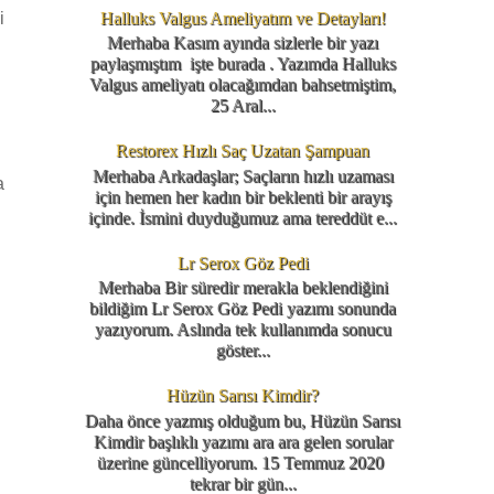
i
Halluks Valgus Ameliyatım ve Detayları!
Merhaba Kasım ayında sizlerle bir yazı
paylaşmıştım işte burada . Yazımda Halluks
Valgus ameliyatı olacağımdan bahsetmiştim,
25 Aral...
Restorex Hızlı Saç Uzatan Şampuan
Merhaba Arkadaşlar; Saçların hızlı uzaması
a
için hemen her kadın bir beklenti bir arayış
içinde. İsmini duyduğumuz ama tereddüt e...
Lr Serox Göz Pedi
Merhaba Bir süredir merakla beklendiğini
bildiğim Lr Serox Göz Pedi yazımı sonunda
yazıyorum. Aslında tek kullanımda sonucu
göster...
Hüzün Sarısı Kimdir?
Daha önce yazmış olduğum bu, Hüzün Sarısı
Kimdir başlıklı yazımı ara ara gelen sorular
üzerine güncelliyorum. 15 Temmuz 2020
tekrar bir gün...