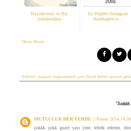
Hayallerimiz ve Biz
En Popüler İnstagram
(mimlendim)
Hashtagleri (e...
Hüzün Hüzün
Etiketler:
magazin
,
magazinmatik
,
para
,
Satılık Şöhret
,
sponsor
,
şarkı
"Satılık
MUTLULUK HER YERDE
2 Kasım 2014 14:30
çokkk çokk guzel yazı yine. tebrik ederim. dün f