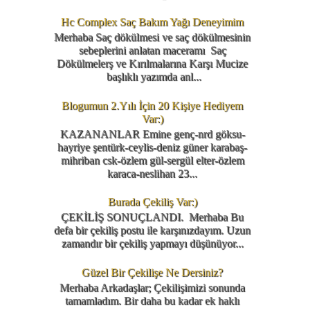
Hc Complex Saç Bakım Yağı Deneyimim
Merhaba Saç dökülmesi ve saç dökülmesinin
sebeplerini anlatan maceramı Saç
Dökülmelerş ve Kırılmalarına Karşı Mucize
başlıklı yazımda anl...
Blogumun 2.Yılı İçin 20 Kişiye Hediyem
Var:)
KAZANANLAR Emine genç-nrd göksu-
hayriye şentürk-ceylis-deniz güner karabaş-
mihriban csk-özlem gül-sergül elter-özlem
karaca-neslihan 23...
Burada Çekiliş Var:)
ÇEKİLİŞ SONUÇLANDI. Merhaba Bu
defa bir çekiliş postu ile karşınızdayım. Uzun
zamandır bir çekiliş yapmayı düşünüyor...
Güzel Bir Çekilişe Ne Dersiniz?
Merhaba Arkadaşlar; Çekilişimizi sonunda
tamamladım. Bir daha bu kadar ek haklı