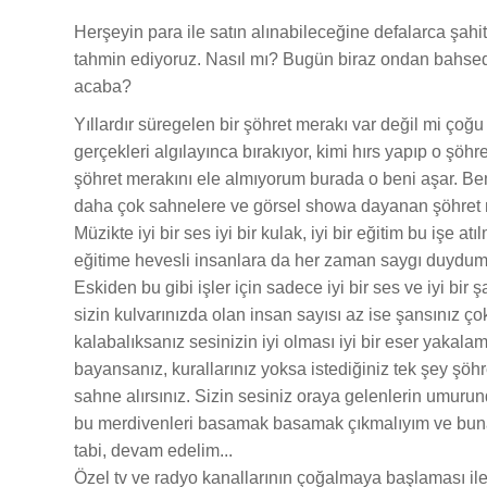
Herşeyin para ile satın alınabileceğine defalarca şahi
tahmin ediyoruz. Nasıl mı? Bugün biraz ondan bahsede
acaba?
Yıllardır süregelen bir şöhret merakı var değil mi ço
gerçekleri algılayınca bırakıyor, kimi hırs yapıp o şö
şöhret merakını ele almıyorum burada o beni aşar. Ben ş
daha çok sahnelere ve görsel showa dayanan şöhret
Müzikte iyi bir ses iyi bir kulak, iyi bir eğitim bu işe
eğitime hevesli insanlara da her zaman saygı duydum. 
Eskiden bu gibi işler için sadece iyi bir ses ve iyi bir
sizin kulvarınızda olan insan sayısı az ise şansınız
kalabalıksanız sesinizin iyi olması iyi bir eser yakala
bayansanız, kurallarınız yoksa istediğiniz tek şey şöh
sahne alırsınız. Sizin sesiniz oraya gelenlerin umurund
bu merdivenleri basamak basamak çıkmalıyım ve buna 
tabi, devam edelim...
Özel tv ve radyo kanallarının çoğalmaya başlaması ile 