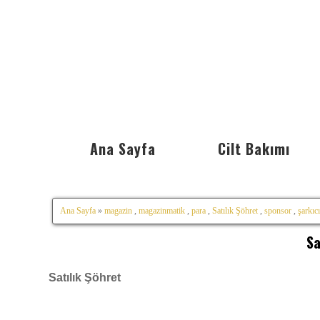
Ana Sayfa
Cilt Bakımı
Ana Sayfa
»
magazin
,
magazinmatik
,
para
,
Satılık Şöhret
,
sponsor
,
şarkıcı
Sa
Satılık Şöhret