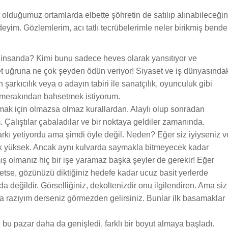
t olduğumuz ortamlarda elbette şöhretin de satılıp alınabileceğin
yim. Gözlemlerim, acı tatlı tecrübelerimle neler birikmiş bende
ğu insanda? Kimi bunu sadece heves olarak yansıtıyor ve
hret uğruna ne çok şeyden ödün veriyor! Siyaset ve iş dünyasında
arkıcılık veya o adayın tabiri ile sanatçılık, oyunculuk gibi
 merakından bahsetmek istiyorum.
 atılmak için olmazsa olmaz kurallardan. Alaylı olup sonradan
Çalıştılar çabaladılar ve bir noktaya geldiler zamanında.
 şarkı yetiyordu ama şimdi öyle değil. Neden? Eğer siz iyiyseniz v
 çok yüksek. Ancak aynı kulvarda saymakla bitmeyecek kadar
mış olmanız hiç bir işe yaramaz başka şeyler de gerekir! Eğer
retse, gözünüzü diktiğiniz hedefe kadar ucuz basit yerlerde
a değildir. Görselliğiniz, dekoltenizdir onu ilgilendiren. Ama siz
razıyım derseniz görmezden gelirsiniz. Bunlar ilk basamaklar
bu pazar daha da genişledi, farklı bir boyut almaya başladı.