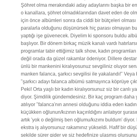
Şöhret olma merakındaki aday adaylarını başka bir enge
o kanallara, şöhret olmadıklarından davet eden de olma
için önce albümleri sonra da ciddi bir bütçeleri olmas
paralarla olduğunu düşünürsek hiç parası olmayan b
yaptığı işe güvenecek. Diyelim ki sponsoru buldu albüm
başlıyor. Bir dönem birkaç müzik kanalı vardı hatırlars
programlar tabir ettiğimiz talk show, kadın programl
değil orada da güzel rakamlar ödeniyor. Dillere destan
ünlü bir mankenini kiralıyosunuz sevgiliniz oluyor s
manken falanca, şarkıcı sevgilisi ile yakalandı!" Veya
"şarkıcı adayı falanca albümü satmayınca köprüye çıktı
Peki! Orta yaşlı bir kadın kiralıyorsunuz siz bir canlı
diyor. Şimdilik gündemdesiniz. Bir kaç program daha 
atılıyor "falanca'nın annesi olduğunu iddia eden kadını
küçükken oğlunun/kızının kaçırıldığını anlatıyor şura
artık 'yok o değilmiş ben oğlumu/kızımı buldum' diyor.
ekstra iş alıyorsunuz rakamınız yükseldi. Hafif bir düş
şekilde sürer gider ve siz hedefinize ulaşmış olursunu