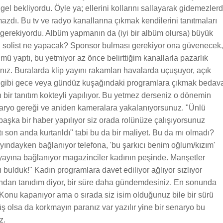
l bekliyordu. Öyle ya; ellerini kollarını sallayarak gidemezlerd
zdı. Bu tv ve radyo kanallarına çıkmak kendilerini tanıtmaları
ı gerekiyordu. Albüm yapmanın da (iyi bir albüm olursa) büyük
u solist ne yapacak? Sponsor bulması gerekiyor ona güvenecek,
ü yaptı, bu yetmiyor az önce belirttiğim kanallarla pazarlık
ınız. Buralarda klip yayını rakamları havalarda uçuşuyor, açık
arı gibi gece veya gündüz kuşağındaki programlara çıkmak bedav
 bir tanıtım kokteyli yapılıyor. Bu yetmez derseniz o dönemin
enaryo gereği ve aniden kameralara yakalanıyorsunuz. "Ünlü
 başka bir haber yapılıyor siz orada rolünüze çalışıyorsunuz
 son anda kurtarıldı" tabi bu da bir maliyet. Bu da mı olmadı?
 yayındayken bağlanıyor telefona, 'bu şarkıcı benim oğlum/kızım'
yayına bağlanıyor magazinciler kadının peşinde. Manşetler
 bulduk!" Kadın programlara davet ediliyor ağlıyor sızlıyor
sından tanıdım diyor, bir süre daha gündemdesiniz. En sonunda
 Konu kapanıyor ama o sırada siz isim olduğunuz bile bir sürü
üş olsa da korkmayın paranız var yazılır yine bir senaryo bu
z.