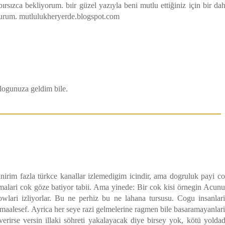
ırsızca bekliyorum. bıir güzel yazıyla beni mutlu ettiğiniz için bir da
olurum. mutlulukheryerde.blogspot.com
Blogunuza geldim bile.
irim fazla türkce kanallar izlemedigim icindir, ama dogruluk payi c
olmalari cok göze batiyor tabii. Ama yinede: Bir cok kisi örnegin Acun
wlari izliyorlar. Bu ne perhiz bu ne lahana tursusu. Cogu insanlar
 maalesef. Ayrica her seye razi gelmelerine ragmen bile basaramayanlar
rirse versin illaki söhreti yakalayacak diye birsey yok, kötü yolda