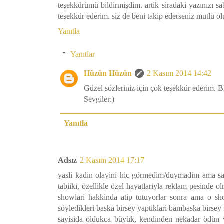
teşekkürümü bildirmişdim. artik siradaki yazınızı sab
teşekkür ederim. siz de beni takip ederseniz mutlu 
Yanıtla
Yanıtlar
Hüzün Hüzün
2 Kasım 2014 14:42
Güzel sözleriniz için çok teşekkür ederim. 
Sevgiler:)
Yanıtla
Adsız
2 Kasım 2014 17:17
yasli kadin olayini hic görmedim/duymadim ama san
tabiiki, özellikle özel hayatlariyla reklam pesinde 
showlari hakkinda atip tutuyorlar sonra ama o sho
söyledikleri baska birsey yaptiklari bambaska birsey
sayisida oldukca büyük, kendinden nekadar ödün ve