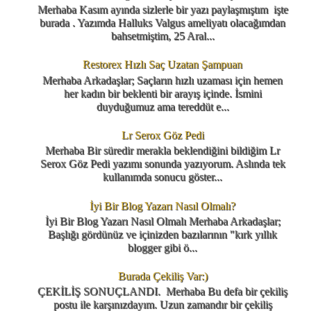
Merhaba Kasım ayında sizlerle bir yazı paylaşmıştım işte
burada . Yazımda Halluks Valgus ameliyatı olacağımdan
bahsetmiştim, 25 Aral...
Restorex Hızlı Saç Uzatan Şampuan
Merhaba Arkadaşlar; Saçların hızlı uzaması için hemen
her kadın bir beklenti bir arayış içinde. İsmini
duyduğumuz ama tereddüt e...
Lr Serox Göz Pedi
Merhaba Bir süredir merakla beklendiğini bildiğim Lr
Serox Göz Pedi yazımı sonunda yazıyorum. Aslında tek
kullanımda sonucu göster...
İyi Bir Blog Yazarı Nasıl Olmalı?
İyi Bir Blog Yazarı Nasıl Olmalı Merhaba Arkadaşlar;
Başlığı gördünüz ve içinizden bazılarının "kırk yıllık
blogger gibi ö...
Burada Çekiliş Var:)
ÇEKİLİŞ SONUÇLANDI. Merhaba Bu defa bir çekiliş
postu ile karşınızdayım. Uzun zamandır bir çekiliş