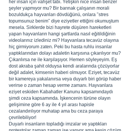
her insan için vahşet tabi. Yetişkin nice insan benzer
şeyler yapmıyor mu? Bir barınak çalışanın morali
bozuldukça hayvanları dövdüğünü, onlara "stres
topumsunuz benim" diye eziyetler ettiğini okumuştum
mesela. Sirklerde bizi hayrete düşüren hareketleri
yapan hayvanların hangi şartlarda nasıl eğitildiğinin
videolarınız izlediniz mi? Hayvanlara tecavüz olayına
hiç girmiyorum zaten. Peki bu hasta ruhlu insanlar
yaptıklarından dolayı adaletin karşısına çıkarılıyor mu?
Çıkarılırsa ne ile karşılaşıyor. Hemen söyleyeyim. Eş
dost akraba şahit olduysa kendi aralarında çözüyorlar
değil adalet, kimsenin haberi olmuyor. Eziyet, tecavüz
bir kamereya yakalanırsa veya duyarlı biri görüp haber
verirse o zaman hesap verme zamanı. Hayvanlara
eziyet eskiden Kabahatler Kanunu kapsamındaydı
şimdi ceza kapsamında. İşkencenin türüne olayın
gelişimine göre 6 ay ile 4 yıl arası hapisle
cezalandırılıyor muhatap ama bu ceza paraya
çevrilebiliyor!
Duyarlı insanların topladığı imzalar ve yaptıkları
protestolar zaman zaman işe yarıyor ama kesin çözüm