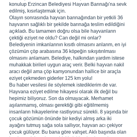
konulup Erzincan Belediyesi Hayvan Barınağı'na sevk
edilmiş, kısırlaştırmak için.
Olayın sonrasında hayvan barınağından bir yetkili 36
hayvanın sağlıklı bir şekilde barınağa teslim edildiğini
açıkladı. Bu tamamen doğru olsa bile hayvanların
çektiği eziyet ne oldu? Can değil mi onlar?
Belediyenin imkanlarının kısıtlı olmasını anlarım, en iyi
çözümün çöp arabasına 36 köpeğin sıkışıtırılması
olmasını anlamam. Belediye, halkından yardım istese
muhakkak birileri uygun araç verir. Belki hayvan nakil
aracı değil ama çöp kamyonundan hallice bir araçla
eziyet çekmeden giderler 125 km yolu!
Bu haber vesilesi ile söylemek istediklerim de var.
Hayvana eziyet edilme hikayesi olarak ilk değil bu
hepimiz biliyoruz. Son da olmayacak. Merhamet
aşılanmamış, olması gerektiği gibi eğitilmemiş
insanların hikayelerine rastlıyoruz sürekli. 8 yaşında bir
çocuk gözümün önünde bir kediyi almış arka iki
ayağını tutmuş sağa sola sallıyor, hayvan acı çekiyor
çocuk gülüyor. Bu bana göre vahşet. Aklı başında olan