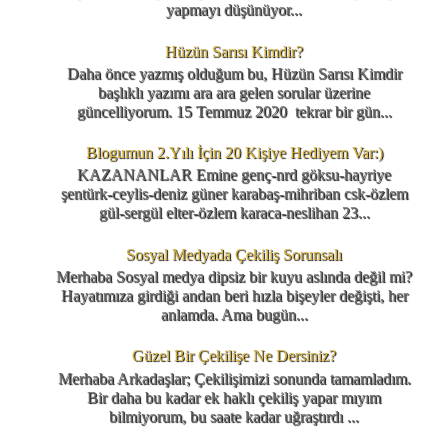
yapmayı düşünüyor...
Hüzün Sarısı Kimdir?
Daha önce yazmış olduğum bu, Hüzün Sarısı Kimdir
başlıklı yazımı ara ara gelen sorular üzerine
güncelliyorum. 15 Temmuz 2020 tekrar bir gün...
Blogumun 2.Yılı İçin 20 Kişiye Hediyem Var:)
KAZANANLAR Emine genç-nrd göksu-hayriye
şentürk-ceylis-deniz güner karabaş-mihriban csk-özlem
gül-sergül elter-özlem karaca-neslihan 23...
Sosyal Medyada Çekiliş Sorunsalı
Merhaba Sosyal medya dipsiz bir kuyu aslında değil mi?
Hayatımıza girdiği andan beri hızla bişeyler değişti, her
anlamda. Ama bugün...
Güzel Bir Çekilişe Ne Dersiniz?
Merhaba Arkadaşlar; Çekilişimizi sonunda tamamladım.
Bir daha bu kadar ek haklı çekiliş yapar mıyım
bilmiyorum, bu saate kadar uğraştırdı ...