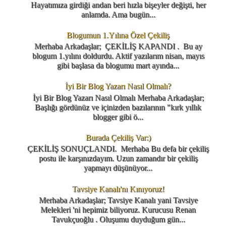
Hayatımıza girdiği andan beri hızla bişeyler değişti, her
anlamda. Ama bugün...
Blogumun 1.Yılına Özel Çekiliş
Merhaba Arkadaşlar; ÇEKİLİŞ KAPANDI . Bu ay
blogum 1.yılını doldurdu. Aktif yazılarım nisan, mayıs
gibi başlasa da blogumu mart ayında...
İyi Bir Blog Yazarı Nasıl Olmalı?
İyi Bir Blog Yazarı Nasıl Olmalı Merhaba Arkadaşlar;
Başlığı gördünüz ve içinizden bazılarının "kırk yıllık
blogger gibi ö...
Burada Çekiliş Var:)
ÇEKİLİŞ SONUÇLANDI. Merhaba Bu defa bir çekiliş
postu ile karşınızdayım. Uzun zamandır bir çekiliş
yapmayı düşünüyor...
Tavsiye Kanalı'nı Kınıyoruz!
Merhaba Arkadaşlar; Tavsiye Kanalı yani Tavsiye
Melekleri 'ni hepimiz biliyoruz. Kurucusu Renan
Tavukçuoğlu . Oluşumu duyduğum gün...