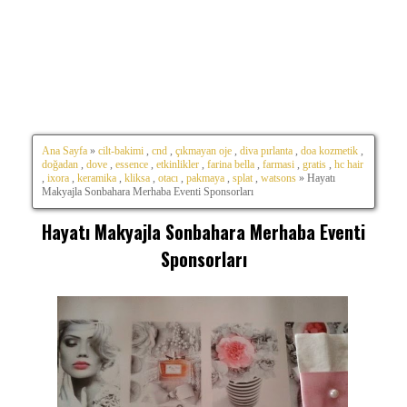
Ana Sayfa
»
cilt-bakimi
,
cnd
,
çıkmayan oje
,
diva pırlanta
,
doa kozmetik
,
doğadan
,
dove
,
essence
,
etkinlikler
,
farina bella
,
farmasi
,
gratis
,
hc hair
,
ixora
,
keramika
,
kliksa
,
otacı
,
pakmaya
,
splat
,
watsons
» Hayatı
Makyajla Sonbahara Merhaba Eventi Sponsorları
Hayatı Makyajla Sonbahara Merhaba Eventi
Sponsorları