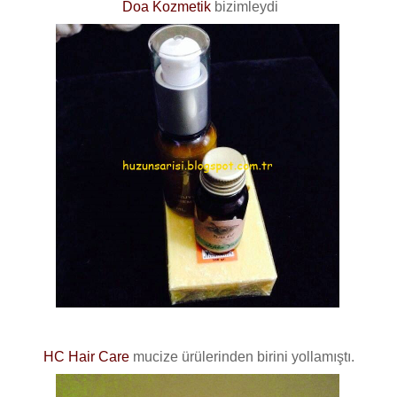
Doa Kozmetik
bizimleydi
HC Hair Care
mucize ürülerinden birini yollamıştı.