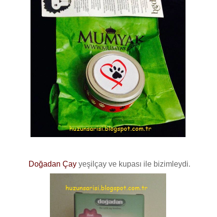
Doğadan Çay
yeşilçay ve kupası ile bizimleydi.