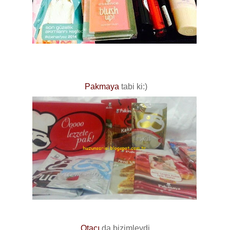
Pakmaya
tabi ki:)
Otacı
da bizimleydi.