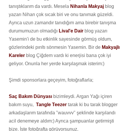
tanıştıklarım da vardı. Mesela
Nihanla Makyaj
blog
yazarı Nihan çok sıcak biri ve onu tanımak güzeldi.
Ayrıca uzun zamandır tanıdığım ama birebir tanışma
durumumuzun olmadığı
Lival'e Dair
blog yazarı
Yasemin'i de bu etkinlik sayesinde görmüş oldum,
gözlerindeki pırıltı sönmesin Yasemin. Bir de
Makyajlı
Kareler
blog Çiğdem vardı ki enerjisi bana çok iyi
geliyor. Onunla her yerde karşılaşmak isterim:)
Şimdi sponsorlara geçeyim, fotoğraflarla;
Saç Bakım Dünyası
bizimleydi. Argan Yağı içiren
bakım suyu,
Tangle Teezer
tarak ki bu tarak blogger
arkadaşlarım tarafında "wauvvv" şeklinde karşılandı
acil denemeye aldım:) Ayrıca şampuanlar getirmişti
bize. İşte fotoğrafta görüyorsunuz.