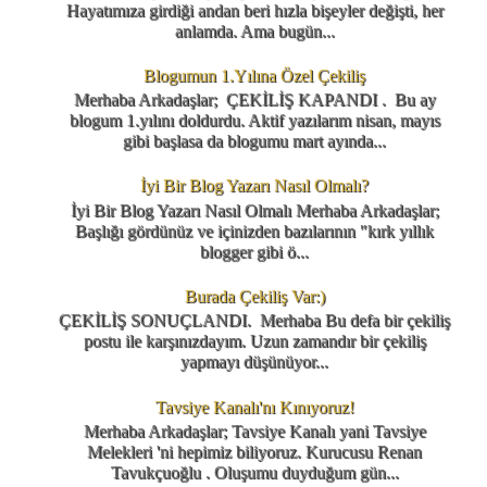
Hayatımıza girdiği andan beri hızla bişeyler değişti, her
anlamda. Ama bugün...
Blogumun 1.Yılına Özel Çekiliş
Merhaba Arkadaşlar; ÇEKİLİŞ KAPANDI . Bu ay
blogum 1.yılını doldurdu. Aktif yazılarım nisan, mayıs
gibi başlasa da blogumu mart ayında...
İyi Bir Blog Yazarı Nasıl Olmalı?
İyi Bir Blog Yazarı Nasıl Olmalı Merhaba Arkadaşlar;
Başlığı gördünüz ve içinizden bazılarının "kırk yıllık
blogger gibi ö...
Burada Çekiliş Var:)
ÇEKİLİŞ SONUÇLANDI. Merhaba Bu defa bir çekiliş
postu ile karşınızdayım. Uzun zamandır bir çekiliş
yapmayı düşünüyor...
Tavsiye Kanalı'nı Kınıyoruz!
Merhaba Arkadaşlar; Tavsiye Kanalı yani Tavsiye
Melekleri 'ni hepimiz biliyoruz. Kurucusu Renan
Tavukçuoğlu . Oluşumu duyduğum gün...