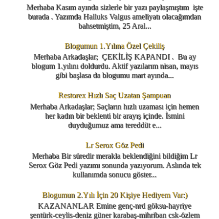
Merhaba Kasım ayında sizlerle bir yazı paylaşmıştım işte
burada . Yazımda Halluks Valgus ameliyatı olacağımdan
bahsetmiştim, 25 Aral...
Blogumun 1.Yılına Özel Çekiliş
Merhaba Arkadaşlar; ÇEKİLİŞ KAPANDI . Bu ay
blogum 1.yılını doldurdu. Aktif yazılarım nisan, mayıs
gibi başlasa da blogumu mart ayında...
Restorex Hızlı Saç Uzatan Şampuan
Merhaba Arkadaşlar; Saçların hızlı uzaması için hemen
her kadın bir beklenti bir arayış içinde. İsmini
duyduğumuz ama tereddüt e...
Lr Serox Göz Pedi
Merhaba Bir süredir merakla beklendiğini bildiğim Lr
Serox Göz Pedi yazımı sonunda yazıyorum. Aslında tek
kullanımda sonucu göster...
Blogumun 2.Yılı İçin 20 Kişiye Hediyem Var:)
KAZANANLAR Emine genç-nrd göksu-hayriye
şentürk-ceylis-deniz güner karabaş-mihriban csk-özlem