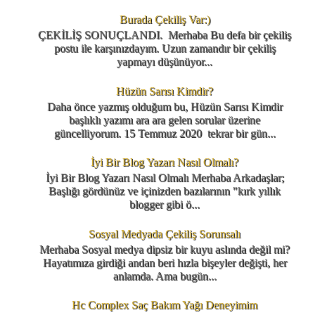
Burada Çekiliş Var:)
ÇEKİLİŞ SONUÇLANDI. Merhaba Bu defa bir çekiliş
postu ile karşınızdayım. Uzun zamandır bir çekiliş
yapmayı düşünüyor...
Hüzün Sarısı Kimdir?
Daha önce yazmış olduğum bu, Hüzün Sarısı Kimdir
başlıklı yazımı ara ara gelen sorular üzerine
güncelliyorum. 15 Temmuz 2020 tekrar bir gün...
İyi Bir Blog Yazarı Nasıl Olmalı?
İyi Bir Blog Yazarı Nasıl Olmalı Merhaba Arkadaşlar;
Başlığı gördünüz ve içinizden bazılarının "kırk yıllık
blogger gibi ö...
Sosyal Medyada Çekiliş Sorunsalı
Merhaba Sosyal medya dipsiz bir kuyu aslında değil mi?
Hayatımıza girdiği andan beri hızla bişeyler değişti, her
anlamda. Ama bugün...
Hc Complex Saç Bakım Yağı Deneyimim