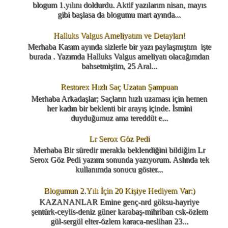
blogum 1.yılını doldurdu. Aktif yazılarım nisan, mayıs
gibi başlasa da blogumu mart ayında...
Halluks Valgus Ameliyatım ve Detayları!
Merhaba Kasım ayında sizlerle bir yazı paylaşmıştım işte
burada . Yazımda Halluks Valgus ameliyatı olacağımdan
bahsetmiştim, 25 Aral...
Restorex Hızlı Saç Uzatan Şampuan
Merhaba Arkadaşlar; Saçların hızlı uzaması için hemen
her kadın bir beklenti bir arayış içinde. İsmini
duyduğumuz ama tereddüt e...
Lr Serox Göz Pedi
Merhaba Bir süredir merakla beklendiğini bildiğim Lr
Serox Göz Pedi yazımı sonunda yazıyorum. Aslında tek
kullanımda sonucu göster...
Blogumun 2.Yılı İçin 20 Kişiye Hediyem Var:)
KAZANANLAR Emine genç-nrd göksu-hayriye
şentürk-ceylis-deniz güner karabaş-mihriban csk-özlem
gül-sergül elter-özlem karaca-neslihan 23...