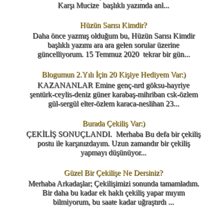
Karşı Mucize başlıklı yazımda anl...
Hüzün Sarısı Kimdir?
Daha önce yazmış olduğum bu, Hüzün Sarısı Kimdir
başlıklı yazımı ara ara gelen sorular üzerine
güncelliyorum. 15 Temmuz 2020 tekrar bir gün...
Blogumun 2.Yılı İçin 20 Kişiye Hediyem Var:)
KAZANANLAR Emine genç-nrd göksu-hayriye
şentürk-ceylis-deniz güner karabaş-mihriban csk-özlem
gül-sergül elter-özlem karaca-neslihan 23...
Burada Çekiliş Var:)
ÇEKİLİŞ SONUÇLANDI. Merhaba Bu defa bir çekiliş
postu ile karşınızdayım. Uzun zamandır bir çekiliş
yapmayı düşünüyor...
Güzel Bir Çekilişe Ne Dersiniz?
Merhaba Arkadaşlar; Çekilişimizi sonunda tamamladım.
Bir daha bu kadar ek haklı çekiliş yapar mıyım
bilmiyorum, bu saate kadar uğraştırdı ...