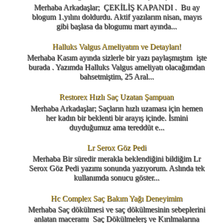
Merhaba Arkadaşlar; ÇEKİLİŞ KAPANDI . Bu ay
blogum 1.yılını doldurdu. Aktif yazılarım nisan, mayıs
gibi başlasa da blogumu mart ayında...
Halluks Valgus Ameliyatım ve Detayları!
Merhaba Kasım ayında sizlerle bir yazı paylaşmıştım işte
burada . Yazımda Halluks Valgus ameliyatı olacağımdan
bahsetmiştim, 25 Aral...
Restorex Hızlı Saç Uzatan Şampuan
Merhaba Arkadaşlar; Saçların hızlı uzaması için hemen
her kadın bir beklenti bir arayış içinde. İsmini
duyduğumuz ama tereddüt e...
Lr Serox Göz Pedi
Merhaba Bir süredir merakla beklendiğini bildiğim Lr
Serox Göz Pedi yazımı sonunda yazıyorum. Aslında tek
kullanımda sonucu göster...
Hc Complex Saç Bakım Yağı Deneyimim
Merhaba Saç dökülmesi ve saç dökülmesinin sebeplerini
anlatan maceramı Saç Dökülmelerş ve Kırılmalarına