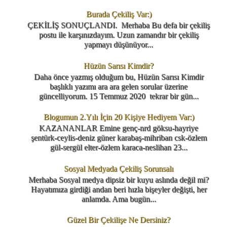
Burada Çekiliş Var:)
ÇEKİLİŞ SONUÇLANDI. Merhaba Bu defa bir çekiliş
postu ile karşınızdayım. Uzun zamandır bir çekiliş
yapmayı düşünüyor...
Hüzün Sarısı Kimdir?
Daha önce yazmış olduğum bu, Hüzün Sarısı Kimdir
başlıklı yazımı ara ara gelen sorular üzerine
güncelliyorum. 15 Temmuz 2020 tekrar bir gün...
Blogumun 2.Yılı İçin 20 Kişiye Hediyem Var:)
KAZANANLAR Emine genç-nrd göksu-hayriye
şentürk-ceylis-deniz güner karabaş-mihriban csk-özlem
gül-sergül elter-özlem karaca-neslihan 23...
Sosyal Medyada Çekiliş Sorunsalı
Merhaba Sosyal medya dipsiz bir kuyu aslında değil mi?
Hayatımıza girdiği andan beri hızla bişeyler değişti, her
anlamda. Ama bugün...
Güzel Bir Çekilişe Ne Dersiniz?