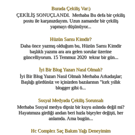
Burada Çekiliş Var:)
ÇEKİLİŞ SONUÇLANDI. Merhaba Bu defa bir çekiliş
postu ile karşınızdayım. Uzun zamandır bir çekiliş
yapmayı düşünüyor...
Hüzün Sarısı Kimdir?
Daha önce yazmış olduğum bu, Hüzün Sarısı Kimdir
başlıklı yazımı ara ara gelen sorular üzerine
güncelliyorum. 15 Temmuz 2020 tekrar bir gün...
İyi Bir Blog Yazarı Nasıl Olmalı?
İyi Bir Blog Yazarı Nasıl Olmalı Merhaba Arkadaşlar;
Başlığı gördünüz ve içinizden bazılarının "kırk yıllık
blogger gibi ö...
Sosyal Medyada Çekiliş Sorunsalı
Merhaba Sosyal medya dipsiz bir kuyu aslında değil mi?
Hayatımıza girdiği andan beri hızla bişeyler değişti, her
anlamda. Ama bugün...
Hc Complex Saç Bakım Yağı Deneyimim