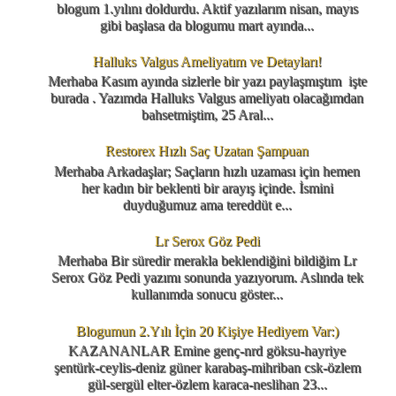
blogum 1.yılını doldurdu. Aktif yazılarım nisan, mayıs
gibi başlasa da blogumu mart ayında...
Halluks Valgus Ameliyatım ve Detayları!
Merhaba Kasım ayında sizlerle bir yazı paylaşmıştım işte
burada . Yazımda Halluks Valgus ameliyatı olacağımdan
bahsetmiştim, 25 Aral...
Restorex Hızlı Saç Uzatan Şampuan
Merhaba Arkadaşlar; Saçların hızlı uzaması için hemen
her kadın bir beklenti bir arayış içinde. İsmini
duyduğumuz ama tereddüt e...
Lr Serox Göz Pedi
Merhaba Bir süredir merakla beklendiğini bildiğim Lr
Serox Göz Pedi yazımı sonunda yazıyorum. Aslında tek
kullanımda sonucu göster...
Blogumun 2.Yılı İçin 20 Kişiye Hediyem Var:)
KAZANANLAR Emine genç-nrd göksu-hayriye
şentürk-ceylis-deniz güner karabaş-mihriban csk-özlem
gül-sergül elter-özlem karaca-neslihan 23...