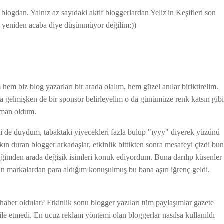
logdan. Yalnız az sayıdaki aktif bloggerlardan Yeliz'in Keşifleri son
 yeniden acaba diye düşünmüyor değilim:))
hem biz blog yazarları bir arada olalım, hem güzel anılar biriktirelim.
ya gelmişken de bir sponsor belirleyelim o da günümüze renk katsın gibi
işman oldum.
ni de duydum, tabaktaki yiyecekleri fazla bulup "ıyyy" diyerek yüzünü
n duran blogger arkadaşlar, etkinlik bittikten sonra mesafeyi çizdi bu
ediğimden arada değişik isimleri konuk ediyordum. Buna darılıp küsenler
 için markalardan para aldığım konuşulmuş bu bana aşırı iğrenç geldi.
haber oldular? Etkinlik sonu blogger yazıları tüm paylaşımlar gazete
le etmedi. En ucuz reklam yöntemi olan bloggerlar nasılsa kullanıldı