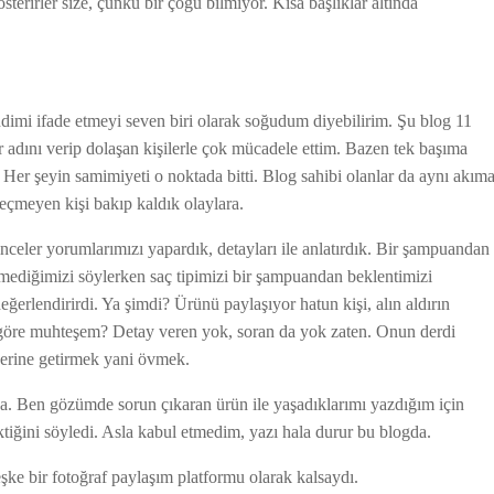
terirler size, çünkü bir çoğu bilmiyor. Kısa başlıklar altında
mi ifade etmeyi seven biri olarak soğudum diyebilirim. Şu blog 11
 adını verip dolaşan kişilerle çok mücadele ettim. Bazen tek başıma
er şeyin samimiyeti o noktada bitti. Blog sahibi olanlar da aynı akım
 geçmeyen kişi bakıp kaldık olaylara.
 inceler yorumlarımızı yapardık, detayları ile anlatırdık. Bir şampuandan
ediğimizi söylerken saç tipimizi bir şampuandan beklentimizi
eğerlendirirdi. Ya şimdi? Ürünü paylaşıyor hatun kişi, alın aldırın
 göre muhteşem? Detay veren yok, soran da yok zaten. Onun derdi
yerine getirmek yani övmek.
 da. Ben gözümde sorun çıkaran ürün ile yaşadıklarımı yazdığım için
tiğini söyledi. Asla kabul etmedim, yazı hala durur bu blogda.
şke bir fotoğraf paylaşım platformu olarak kalsaydı.