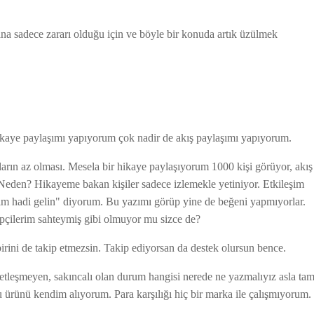
ana sadece zararı olduğu için ve böyle bir konuda artık üzülmek
 hikaye paylaşımı yapıyorum çok nadir de akış paylaşımı yapıyorum.
ların az olması. Mesela bir hikaye paylaşıyorum 1000 kişi görüyor, akış
Neden? Hikayeme bakan kişiler sadece izlemekle yetiniyor. Etkileşim
tım hadi gelin" diyorum. Bu yazımı görüp yine de beğeni yapmıyorlar.
çilerim sahteymiş gibi olmuyor mu sizce de?
ini de takip etmezsin. Takip ediyorsan da destek olursun bence.
etleşmeyen, sakıncalı olan durum hangisi nerede ne yazmalıyız asla ta
u ürünü kendim alıyorum. Para karşılığı hiç bir marka ile çalışmıyorum.