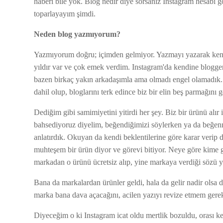
haberi bile yok. Blog nedir diye sorsanız Instagram hesabı gös
toparlayayım şimdi.
Neden blog yazmıyorum?
Yazmıyorum doğru; içimden gelmiyor. Yazmayı yazarak kendi
yıldır var ve çok emek verdim. Instagram'da kendine blogger
bazen birkaç yakın arkadaşımla ama olmadı engel olamadık. H
dahil olup, bloglarını terk edince biz bir elin beş parmağını
Dediğim gibi samimiyetini yitirdi her şey. Biz bir ürünü alır
bahsediyoruz diyelim, beğendiğimizi söylerken ya da beğenm
anlatırdık. Okuyan da kendi beklentilerine göre karar verip d
muhteşem bir ürün diyor ve görevi bitiyor. Neye göre kime
markadan o ürünü ücretsiz alıp, yine markaya verdiği sözü 
Bana da markalardan ürünler geldi, hala da gelir nadir olsa
marka bana dava açacağını, acilen yazıyı revize etmem gerek
Diyeceğim o ki Instagram icat oldu mertlik bozuldu, orası ke