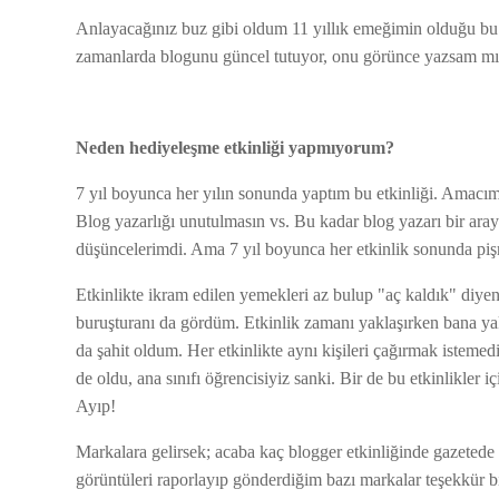
Anlayacağınız buz gibi oldum 11 yıllık emeğimin olduğu bu b
zamanlarda blogunu güncel tutuyor, onu görünce yazsam mı
Neden hediyeleşme etkinliği yapmıyorum?
7 yıl boyunca her yılın sonunda yaptım bu etkinliği. Amacım 
Blog yazarlığı unutulmasın vs. Bu kadar blog yazarı bir ara
düşüncelerimdi. Ama 7 yıl boyunca her etkinlik sonunda p
Etkinlikte ikram edilen yemekleri az bulup "aç kaldık" diye
buruşturanı da gördüm. Etkinlik zamanı yaklaşırken bana yakı
da şahit oldum. Her etkinlikte aynı kişileri çağırmak istem
de oldu, ana sınıfı öğrencisiyiz sanki. Bir de bu etkinlikler
Ayıp!
Markalara gelirsek; acaba kaç blogger etkinliğinde gazetede 
görüntüleri raporlayıp gönderdiğim bazı markalar teşekkür bi