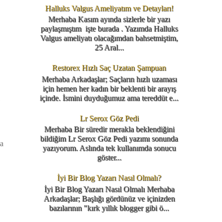
Halluks Valgus Ameliyatım ve Detayları!
Merhaba Kasım ayında sizlerle bir yazı
paylaşmıştım işte burada . Yazımda Halluks
Valgus ameliyatı olacağımdan bahsetmiştim,
25 Aral...
Restorex Hızlı Saç Uzatan Şampuan
Merhaba Arkadaşlar; Saçların hızlı uzaması
için hemen her kadın bir beklenti bir arayış
içinde. İsmini duyduğumuz ama tereddüt e...
Lr Serox Göz Pedi
Merhaba Bir süredir merakla beklendiğini
bildiğim Lr Serox Göz Pedi yazımı sonunda
na
yazıyorum. Aslında tek kullanımda sonucu
göster...
İyi Bir Blog Yazarı Nasıl Olmalı?
İyi Bir Blog Yazarı Nasıl Olmalı Merhaba
Arkadaşlar; Başlığı gördünüz ve içinizden
bazılarının "kırk yıllık blogger gibi ö...