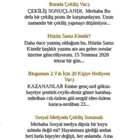
Burada Çekiliş Var:)
ÇEKİLİŞ SONUÇLANDI. Merhaba Bu
defa bir çekiliş postu ile karşınızdayım. Uzun
zamandır bir çekiliş yapmayı düşünüyor...
Hüzün Sarısı Kimdir?
Daha önce yazmış olduğum bu, Hüzün Sarısı
Kimdir başlıklı yazımı ara ara gelen sorular
üzerine güncelliyorum. 15 Temmuz 2020
tekrar bir gün...
Blogumun 2.Yılı İçin 20 Kişiye Hediyem
Var:)
KAZANANLAR Emine genç-nrd göksu-
hayriye şentürk-ceylis-deniz güner karabaş-
mihriban csk-özlem gül-sergül elter-özlem
karaca-neslihan 23...
Sosyal Medyada Çekiliş Sorunsalı
m
Merhaba Sosyal medya dipsiz bir kuyu
aslında değil mi? Hayatımıza girdiği andan
beri hızla bişeyler değişti, her anlamda. Ama