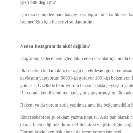
işleri bitti değil mi?
İşin özü cebimden para harcayıp yaptığım bu etkinliklerin b
istemediğim için bu seriyi sonlandırdım.
Neden Instagram'da aktif değilim?
Doğrudur, sadece beni içten takip eden insanlar için arada
İlk sebebi o kadar takipçiye rağmen etkileşim gösteren insan
paylaşımı yapıyorum 5000 kişi görüyor 100 kişi beğeniyor. 
yok asla. Özellikle belirtiyorum bazen "akışta paylaşım yap
Ben orada kendi kendime paylaşım yapıyormuşum, tüm takip
Beğeni ya da yorum zorla yapılmaz ama hiç beğenmediğin bir
İkinci sebebi ise şu reklam yazma konusu. Asla tam olarak n
olarak bilemediğimiz durum. Bilirsiniz size gösterdiğim çoğ
Durum böyle iken risk almak da istemiyorum işin açığı.