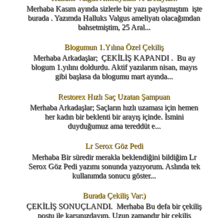
Merhaba Kasım ayında sizlerle bir yazı paylaşmıştım işte
burada . Yazımda Halluks Valgus ameliyatı olacağımdan
bahsetmiştim, 25 Aral...
Blogumun 1.Yılına Özel Çekiliş
Merhaba Arkadaşlar; ÇEKİLİŞ KAPANDI . Bu ay
blogum 1.yılını doldurdu. Aktif yazılarım nisan, mayıs
gibi başlasa da blogumu mart ayında...
Restorex Hızlı Saç Uzatan Şampuan
Merhaba Arkadaşlar; Saçların hızlı uzaması için hemen
her kadın bir beklenti bir arayış içinde. İsmini
duyduğumuz ama tereddüt e...
Lr Serox Göz Pedi
Merhaba Bir süredir merakla beklendiğini bildiğim Lr
Serox Göz Pedi yazımı sonunda yazıyorum. Aslında tek
kullanımda sonucu göster...
Burada Çekiliş Var:)
ÇEKİLİŞ SONUÇLANDI. Merhaba Bu defa bir çekiliş
postu ile karşınızdayım. Uzun zamandır bir çekiliş