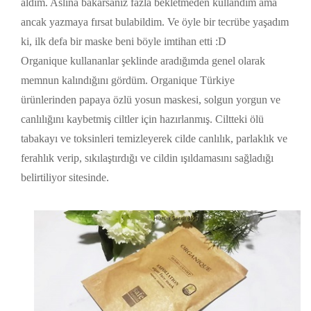
aldım. Aslına bakarsanız fazla bekletmeden kullandım ama
ancak yazmaya fırsat bulabildim. Ve öyle bir tecrübe yaşadım
ki, ilk defa bir maske beni böyle imtihan etti :D
Organique kullananlar şeklinde aradığımda genel olarak
memnun kalındığını gördüm. Organique Türkiye
ürünlerinden papaya özlü yosun maskesi, solgun yorgun ve
canlılığını kaybetmiş ciltler için hazırlanmış. Ciltteki ölü
tabakayı ve toksinleri temizleyerek cilde canlılık, parlaklık ve
ferahlık verip, sıkılaştırdığı ve cildin ışıldamasını sağladığı
belirtiliyor sitesinde.