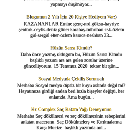
yapmayı düşünüyor...
Blogumun 2.Yılı İçin 20 Kişiye Hediyem Var:)
KAZANANLAR Emine genç-nrd göksu-hayriye
şentürk-ceylis-deniz güner karabaş-mihriban csk-özlem
gül-sergül elter-özlem karaca-neslihan 23...
Hüzün Sarısı Kimdir?
Daha önce yazmış olduğum bu, Hüzün Sarısı Kimdir
başlıklı yazımı ara ara gelen sorular üzerine
güncelliyorum. 15 Temmuz 2020 tekrar bir gün...
Sosyal Medyada Çekiliş Sorunsalı
Merhaba Sosyal medya dipsiz bir kuyu aslında değil mi?
Hayatımıza girdiği andan beri hızla bişeyler değişti, her
anlamda. Ama bugün...
Hc Complex Saç Bakım Yağı Deneyimim
Merhaba Saç dökülmesi ve saç dökülmesinin sebeplerini
anlatan maceramı Saç Dökülmelerş ve Kırılmalarına
Karşı Mucize başlıklı yazımda anl...