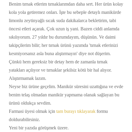
Benim tırnak etlerim tırnaklarımdan daha sert. Her ürün kolay
kola yola getiremez onları. İşte bu sebeple detaylı manikürde
limonlu zeytinyağlı sıcak suda dakikalarca bekletirim, tabi
öncesi etleri açarak. Çok uzun iş yani. Bazen ciddi anlamda
sıkılıyorum. 27 yıldır bu durumdayım, düşünün. Ve daimi
takipçilerim bilir; her tırnak ürünü yazımda 'tırnak etlerinizi
kesmiyorsanız asla buna alıştırmayın' diye not düşerim.
Çünkü hem gereksiz bir detay hem de zamanla tırnak
yatakları açılıyor ve tırnaklar şekilsiz kötü bir hal alıyor.
Alıştırmamak lazım.
Neyse biz ürüne geçelim. Manikür süresini uzattığına ve evde
benim telaş olmadan manikür yapmama olanak sağlayan bu
ürünü oldukça sevdim.
Farmasi üyesi olmak için
tam burayı tıklayarak
formu
doldurabilirsiniz.
Yeni bir yazıda görüşmek üzere.