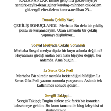
KAZANANLAR Emine genç-nrd göksu-hayriye
şentürk-ceylis-deniz güner karabaş-mihriban csk-özlem
gül-sergül elter-özlem karaca-neslihan 23...
Burada Çekiliş Var:)
ÇEKİLİŞ SONUÇLANDI. Merhaba Bu defa bir çekiliş
postu ile karşınızdayım. Uzun zamandır bir çekiliş
yapmayı düşünüyor...
Sosyal Medyada Çekiliş Sorunsalı
Merhaba Sosyal medya dipsiz bir kuyu aslında değil mi?
Hayatımıza girdiği andan beri hızla bişeyler değişti, her
anlamda. Ama bugün...
Lr Serox Göz Pedi
Merhaba Bir süredir merakla beklendiğini bildiğim Lr
Serox Göz Pedi yazımı sonunda yazıyorum. Aslında tek
kullanımda sonucu göster...
Sevgili Takipçi...
Sevgili Takipçi; Bugün sizlere çok farklı bir konudan
bahsetmeye geldim. Bu konu tamamı ile blog izleyicisi ni
ilgilendiriyor. ...