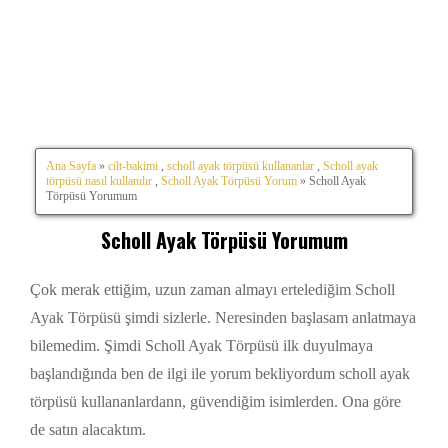
Ana Sayfa
»
cilt-bakimi
,
scholl ayak törpüsü kullananlar
,
Scholl ayak
törpüsü nasıl kullanılır
,
Scholl Ayak Törpüsü Yorum
» Scholl Ayak
Törpüsü Yorumum
Scholl Ayak Törpüsü Yorumum
Çok merak ettiğim, uzun zaman almayı ertelediğim Scholl
Ayak Törpüsü şimdi sizlerle. Neresinden başlasam anlatmaya
bilemedim. Şimdi Scholl Ayak Törpüsü ilk duyulmaya
başlandığında ben de ilgi ile yorum bekliyordum scholl ayak
törpüsü kullananlardann, güvendiğim isimlerden. Ona göre
de satın alacaktım.