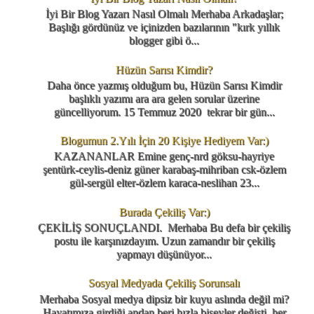
İyi Bir Blog Yazarı Nasıl Olmalı Merhaba Arkadaşlar;
Başlığı gördünüz ve içinizden bazılarının "kırk yıllık
blogger gibi ö...
Hüzün Sarısı Kimdir?
Daha önce yazmış olduğum bu, Hüzün Sarısı Kimdir
başlıklı yazımı ara ara gelen sorular üzerine
güncelliyorum. 15 Temmuz 2020 tekrar bir gün...
Blogumun 2.Yılı İçin 20 Kişiye Hediyem Var:)
KAZANANLAR Emine genç-nrd göksu-hayriye
şentürk-ceylis-deniz güner karabaş-mihriban csk-özlem
gül-sergül elter-özlem karaca-neslihan 23...
Burada Çekiliş Var:)
ÇEKİLİŞ SONUÇLANDI. Merhaba Bu defa bir çekiliş
postu ile karşınızdayım. Uzun zamandır bir çekiliş
yapmayı düşünüyor...
Sosyal Medyada Çekiliş Sorunsalı
Merhaba Sosyal medya dipsiz bir kuyu aslında değil mi?
Hayatımıza girdiği andan beri hızla bişeyler değişti, her