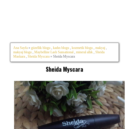
Ana Sayfa
»
güzellik blogu
,
kadın blogu
,
kozmetik blogu
,
makyaj
,
makyaj blogu
,
Maybelline Lash Sansational
,
mineral allık
,
Sheida
Maskara
,
Sheida Myscara
» Sheida Myscara
Sheida Myscara