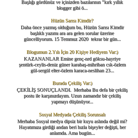
Başlığı gördünüz ve içinizden bazılarının "kırk yıllık
blogger gibi ö...
Hüzün Sarısı Kimdir?
Daha önce yazmış olduğum bu, Hüzün Sarısı Kimdir
başlıklı yazımı ara ara gelen sorular üzerine
güncelliyorum. 15 Temmuz 2020 tekrar bir gün...
Blogumun 2.Yılı İçin 20 Kişiye Hediyem Var:)
KAZANANLAR Emine genç-nrd göksu-hayriye
şentürk-ceylis-deniz güner karabaş-mihriban csk-özlem
gül-sergül elter-özlem karaca-neslihan 23...
Burada Çekiliş Var:)
ÇEKİLİŞ SONUÇLANDI. Merhaba Bu defa bir çekiliş
postu ile karşınızdayım. Uzun zamandır bir çekiliş
yapmayı düşünüyor...
Sosyal Medyada Çekiliş Sorunsalı
Merhaba Sosyal medya dipsiz bir kuyu aslında değil mi?
Hayatımıza girdiği andan beri hızla bişeyler değişti, her
anlamda. Ama bugün...