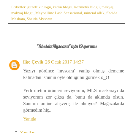
Etiketler:
güzellik blogu
,
kadın blogu
,
kozmetik blogu
,
makyaj
,
makyaj blogu
,
Maybelline Lash Sansational
,
mineral allık
,
Sheida
Maskara
,
Sheida Myscara
"Sheida Myscara" için 19 yorum:
ilke Çevik
26 Ocak 2017 14:37
Yazıyı görünce 'myscara' yanlış olmuş dememe
kalmadan isminin öyle olduğunu görmek o_O
Yerli üretim ürünleri seviyorum, MLS maskarayı da
seviyorum zor çıksa da, bunu da aklımda olsun.
Sanırım online alışveriş ile alınıyor? Mağazalarda
görmedim hiç..
Yanıtla
Yanıtlar