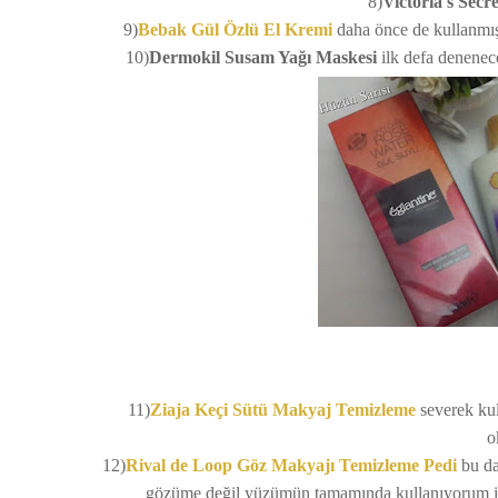
8)
Victoria's Sec
9)
Bebak Gül Özlü El Kremi
daha önce de kullanmışt
10)
Dermokil Susam Yağı Maskesi
ilk defa denenec
11)
Ziaja Keçi Sütü Makyaj Temizleme
severek kul
o
12)
Rival de Loop Göz Makyajı Temizleme Pedi
bu da
gözüme değil yüzümün tamamında kullanıyorum işin 