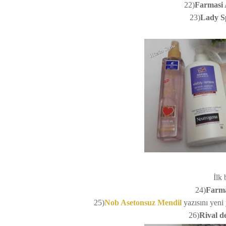
22)
Farmasi 
23)
Lady S
İlk 
24)
Farma
25)
Nob Asetonsuz Mendil
yazısını yeni 
26)
Rival d