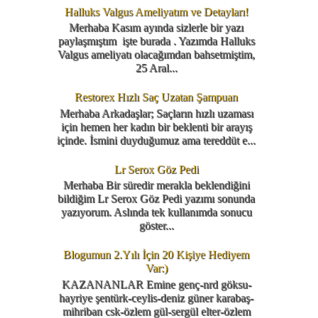
Halluks Valgus Ameliyatım ve Detayları!
Merhaba Kasım ayında sizlerle bir yazı
paylaşmıştım işte burada . Yazımda Halluks
Valgus ameliyatı olacağımdan bahsetmiştim,
25 Aral...
Restorex Hızlı Saç Uzatan Şampuan
Merhaba Arkadaşlar; Saçların hızlı uzaması
için hemen her kadın bir beklenti bir arayış
içinde. İsmini duyduğumuz ama tereddüt e...
Lr Serox Göz Pedi
Merhaba Bir süredir merakla beklendiğini
bildiğim Lr Serox Göz Pedi yazımı sonunda
yazıyorum. Aslında tek kullanımda sonucu
göster...
Blogumun 2.Yılı İçin 20 Kişiye Hediyem
Var:)
KAZANANLAR Emine genç-nrd göksu-
hayriye şentürk-ceylis-deniz güner karabaş-
mihriban csk-özlem gül-sergül elter-özlem