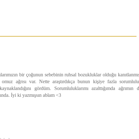
rılarımızın bir çoğunun sebebinin ruhsal bozukluklar olduğu kanıtlanmı
omuz ağrısı var. Nette araştırdıkça bunun kişiye fazla sorumlul
kaynaklandığını gördüm. Sorumluluklarımı azalttığımda ağrımın 
lında. İyi ki yazmışsın ablam <3