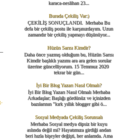
karaca-neslihan 23...
Burada Çekiliş Var:)
ÇEKİLİŞ SONUÇLANDI. Merhaba Bu
defa bir çekiliş postu ile karşınızdayım. Uzun
zamandır bir çekiliş yapmayı düşünüyor...
Hüzün Sarısı Kimdir?
Daha önce yazmış olduğum bu, Hüzün Sarısı
Kimdir başlıklı yazımı ara ara gelen sorular
üzerine güncelliyorum. 15 Temmuz 2020
tekrar bir gün...
İyi Bir Blog Yazarı Nasıl Olmalı?
İyi Bir Blog Yazarı Nasıl Olmalı Merhaba
Arkadaşlar; Başlığı gördünüz ve içinizden
g-
bazılarının "kırk yıllık blogger gibi ö...
Sosyal Medyada Çekiliş Sorunsalı
Merhaba Sosyal medya dipsiz bir kuyu
aslında değil mi? Hayatımıza girdiği andan
beri hızla bişeyler değişti, her anlamda. Ama