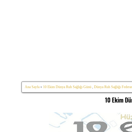
Ana Sayfa
»
10 Ekim Dünya Ruh Sağlığı Günü
,
Dünya Ruh Sağlığı Federa
10 Ekim Dü