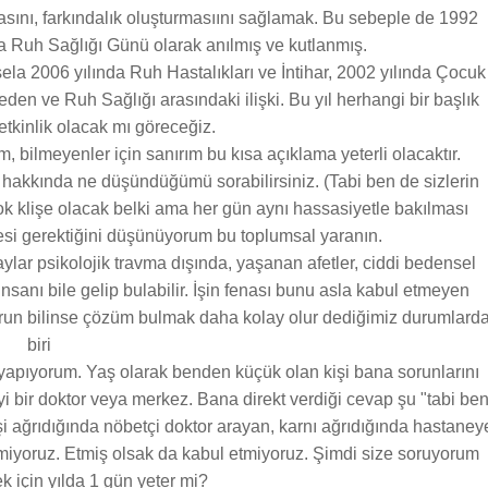
masını, farkındalık oluşturmasıını sağlamak. Bu sebeple de 1992
ya Ruh Sağlığı Günü olarak anılmış ve kutlanmış.
sela 2006 yılında Ruh Hastalıkları ve İntihar, 2002 yılında Çocuk
eden ve Ruh Sağlığı arasındaki ilişki. Bu yıl herhangi bir başlık
etkinlik olacak mı göreceğiz.
, bilmeyenler için sanırım bu kısa açıklama yeterli olacaktır.
i hakkında ne düşündüğümü sorabilirsiniz. (Tabi ben de sizlerin
ok klişe olacak belki ama her gün aynı hassasiyetle bakılması
mesi gerektiğini düşünüyorum bu toplumsal yaranın.
lar psikolojik travma dışında, yaşanan afetler, ciddi bedensel
insanı bile gelip bulabilir. İşin fenası bunu asla kabul etmeyen
orun bilinse çözüm bulmak daha kolay olur dediğimiz durumlard
biri
 yapıyorum. Yaş olarak benden küçük olan kişi bana sorunlarını
 iyi bir doktor veya merkez. Bana direkt verdiği cevap şu "tabi be
 ağrıdığında nöbetçi doktor arayan, karnı ağrıdığında hastaney
emiyoruz. Etmiş olsak da kabul etmiyoruz. Şimdi size soruyorum
ek için yılda 1 gün yeter mi?