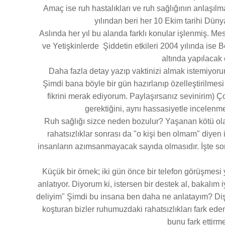
Amaç ise ruh hastalıkları ve ruh sağlığının anlaşıl
yılından beri her 10 Ekim tarihi Dün
Aslında her yıl bu alanda farklı konular işlenmiş. Me
ve Yetişkinlerde Şiddetin etkileri 2004 yılında ise B
altında yapılacak 
Daha fazla detay yazıp vaktinizi almak istemiyorum
Şimdi bana böyle bir gün hazırlanıp özelleştirilmes
fikrini merak ediyorum. Paylaşırsanız sevinirim) Ç
gerektiğini, aynı hassasiyetle incelen
Ruh sağlığı sizce neden bozulur? Yaşanan kötü olay
rahatsızlıklar sonrası da "o kişi ben olmam" diyen 
insanların azımsanmayacak sayıda olmasıdır. İşte s
Küçük bir örnek; iki gün önce bir telefon görüşmesi
anlatıyor. Diyorum ki, istersen bir destek al, bakalım
deliyim" Şimdi bu insana ben daha ne anlatayım? Dişi
koşturan bizler ruhumuzdaki rahatsızlıkları fark ed
bunu fark ettirm