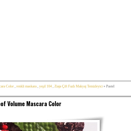
cara Color
,
renkli maskara
,
yeşil 104
,
Ziaja Çift Fazlı Makyaj Temizleyici
» Pastel
oof Volume Mascara Color