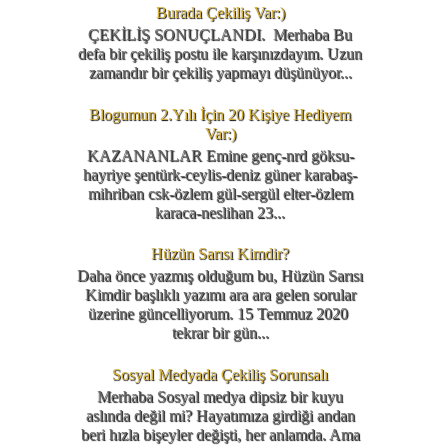
Burada Çekiliş Var:)
ÇEKİLİŞ SONUÇLANDI. Merhaba Bu
defa bir çekiliş postu ile karşınızdayım. Uzun
zamandır bir çekiliş yapmayı düşünüyor...
Blogumun 2.Yılı İçin 20 Kişiye Hediyem
Var:)
KAZANANLAR Emine genç-nrd göksu-
hayriye şentürk-ceylis-deniz güner karabaş-
mihriban csk-özlem gül-sergül elter-özlem
karaca-neslihan 23...
Hüzün Sarısı Kimdir?
Daha önce yazmış olduğum bu, Hüzün Sarısı
Kimdir başlıklı yazımı ara ara gelen sorular
üzerine güncelliyorum. 15 Temmuz 2020
tekrar bir gün...
Sosyal Medyada Çekiliş Sorunsalı
Merhaba Sosyal medya dipsiz bir kuyu
aslında değil mi? Hayatımıza girdiği andan
beri hızla bişeyler değişti, her anlamda. Ama