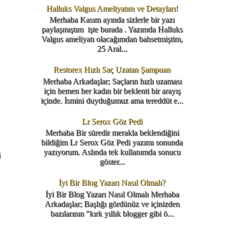
Halluks Valgus Ameliyatım ve Detayları!
Merhaba Kasım ayında sizlerle bir yazı
paylaşmıştım işte burada . Yazımda Halluks
Valgus ameliyatı olacağımdan bahsetmiştim,
25 Aral...
Restorex Hızlı Saç Uzatan Şampuan
Merhaba Arkadaşlar; Saçların hızlı uzaması
için hemen her kadın bir beklenti bir arayış
içinde. İsmini duyduğumuz ama tereddüt e...
Lr Serox Göz Pedi
Merhaba Bir süredir merakla beklendiğini
bildiğim Lr Serox Göz Pedi yazımı sonunda
yazıyorum. Aslında tek kullanımda sonucu
i
göster...
İyi Bir Blog Yazarı Nasıl Olmalı?
İyi Bir Blog Yazarı Nasıl Olmalı Merhaba
Arkadaşlar; Başlığı gördünüz ve içinizden
bazılarının "kırk yıllık blogger gibi ö...