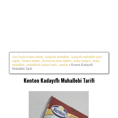
Ana Sayfa
»
hazır tatlılar
,
kadayıflı muhallebi
,
kadayıflı muhallebi nasıl
yapılır
,
kenton tatlıları
,
Kenton'un hazır tatlıları
,
kolay kadayıf
,
kolay
muhallebi
,
muhallebili kadayıf tarifi
,
mutfak
» Kenton Kadayıflı
Muhallebi Tarifi
Kenton Kadayıflı Muhallebi Tarifi