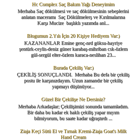
Hc Complex Saç Bakım Yağı Deneyimim
Merhaba Saç dökülmesi ve saç dökülmesinin sebeplerini
anlatan maceramı Saç Dökülmelerş ve Kırılmalarına
Karşı Mucize başlıklı yazımda anl...
Blogumun 2.Yılı İçin 20 Kişiye Hediyem Var:)
KAZANANLAR Emine genç-nrd göksu-hayriye
şentürk-ceylis-deniz güner karabaş-mihriban csk-özlem
gül-sergül elter-özlem karaca-neslihan 23...
Burada Çekiliş Var:)
ÇEKİLİŞ SONUÇLANDI. Merhaba Bu defa bir çekiliş
postu ile karşınızdayım. Uzun zamandır bir çekiliş
yapmayı düşünüyor...
Güzel Bir Çekilişe Ne Dersiniz?
Merhaba Arkadaşlar; Çekilişimizi sonunda tamamladım.
Bir daha bu kadar ek haklı çekiliş yapar mıyım
bilmiyorum, bu saate kadar uğraştırdı ...
Ziaja Keçi Sütü El ve Tırnak Kremi-Ziaja Goat's Milk
Hand Cream