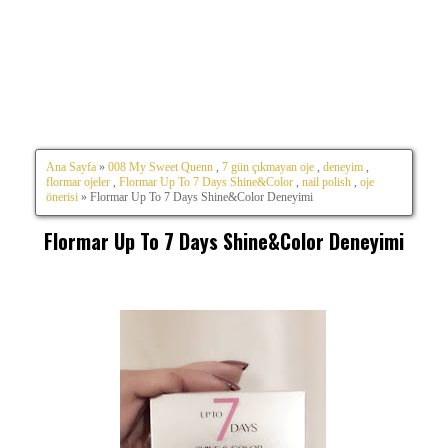
Ana Sayfa
»
008 My Sweet Quenn
,
7 gün çıkmayan oje
,
deneyim
,
flormar ojeler
,
Flormar Up To 7 Days Shine&Color
,
nail polish
,
oje
önerisi
» Flormar Up To 7 Days Shine&Color Deneyimi
Flormar Up To 7 Days Shine&Color Deneyimi