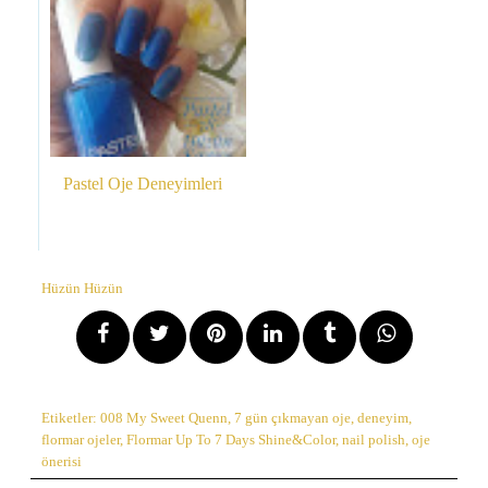
Pastel Oje Deneyimleri
Hüzün Hüzün
Etiketler:
008 My Sweet Quenn
,
7 gün çıkmayan oje
,
deneyim
,
flormar ojeler
,
Flormar Up To 7 Days Shine&Color
,
nail polish
,
oje
önerisi