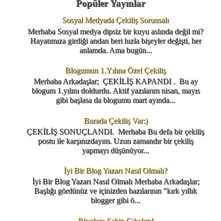
Popüler Yayınlar
Sosyal Medyada Çekiliş Sorunsalı
Merhaba Sosyal medya dipsiz bir kuyu aslında değil mi?
Hayatımıza girdiği andan beri hızla bişeyler değişti, her
anlamda. Ama bugün...
Blogumun 1.Yılına Özel Çekiliş
Merhaba Arkadaşlar; ÇEKİLİŞ KAPANDI . Bu ay
blogum 1.yılını doldurdu. Aktif yazılarım nisan, mayıs
gibi başlasa da blogumu mart ayında...
Burada Çekiliş Var:)
ÇEKİLİŞ SONUÇLANDI. Merhaba Bu defa bir çekiliş
postu ile karşınızdayım. Uzun zamandır bir çekiliş
yapmayı düşünüyor...
İyi Bir Blog Yazarı Nasıl Olmalı?
İyi Bir Blog Yazarı Nasıl Olmalı Merhaba Arkadaşlar;
Başlığı gördünüz ve içinizden bazılarının "kırk yıllık
blogger gibi ö...
Bloglara Sahip Çıkalım!