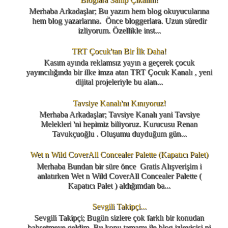
Merhaba Arkadaşlar; Bu yazım hem blog okuyucularına
hem blog yazarlarına. Önce bloggerlara. Uzun süredir
izliyorum. Özellikle inst...
TRT Çocuk'tan Bir İlk Daha!
Kasım ayında reklamsız yayın a geçerek çocuk
yayıncılığında bir ilke imza atan TRT Çocuk Kanalı , yeni
dijital projeleriyle bu alan...
Tavsiye Kanalı'nı Kınıyoruz!
Merhaba Arkadaşlar; Tavsiye Kanalı yani Tavsiye
Melekleri 'ni hepimiz biliyoruz. Kurucusu Renan
Tavukçuoğlu . Oluşumu duyduğum gün...
Wet n Wild CoverAll Concealer Palette (Kapatıcı Palet)
Merhaba Bundan bir süre önce Gratis Alışverişim i
anlatırken Wet n Wild CoverAll Concealer Palette (
Kapatıcı Palet ) aldığımdan ba...
Sevgili Takipçi...
Sevgili Takipçi; Bugün sizlere çok farklı bir konudan
bahsetmeye geldim. Bu konu tamamı ile blog izleyicisi ni