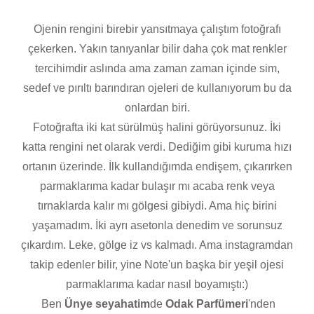
Ojenin rengini birebir yansıtmaya çalıştım fotoğrafı
çekerken. Yakın tanıyanlar bilir daha çok mat renkler
tercihimdir aslında ama zaman zaman içinde sim,
sedef ve pırıltı barındıran ojeleri de kullanıyorum bu da
onlardan biri.
Fotoğrafta iki kat sürülmüş halini görüyorsunuz. İki
katta rengini net olarak verdi. Dediğim gibi kuruma hızı
ortanın üzerinde. İlk kullandığımda endişem, çıkarırken
parmaklarıma kadar bulaşır mı acaba renk veya
tırnaklarda kalır mı gölgesi gibiydi. Ama hiç birini
yaşamadım. İki ayrı asetonla denedim ve sorunsuz
çıkardım. Leke, gölge iz vs kalmadı. Ama instagramdan
takip edenler bilir, yine Note'un başka bir yeşil ojesi
parmaklarıma kadar nasıl boyamıştı:)
Ben
Ünye seyahatim
de
Odak Parfümeri
'nden