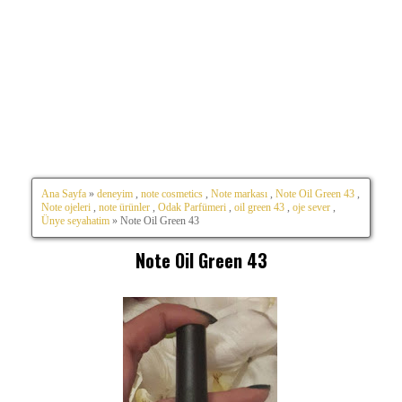
Ana Sayfa
»
deneyim
,
note cosmetics
,
Note markası
,
Note Oil Green 43
,
Note ojeleri
,
note ürünler
,
Odak Parfümeri
,
oil green 43
,
oje sever
,
Ünye seyahatim
» Note Oil Green 43
Note Oil Green 43