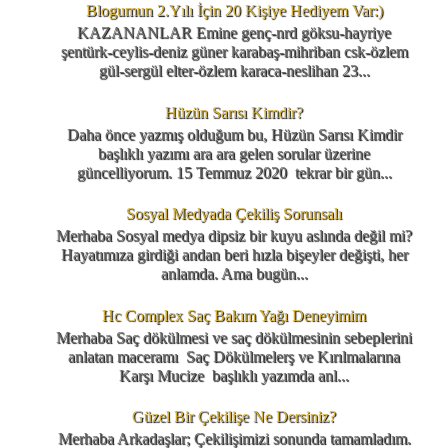
Blogumun 2.Yılı İçin 20 Kişiye Hediyem Var:)
KAZANANLAR Emine genç-nrd göksu-hayriye
şentürk-ceylis-deniz güner karabaş-mihriban csk-özlem
gül-sergül elter-özlem karaca-neslihan 23...
Hüzün Sarısı Kimdir?
Daha önce yazmış olduğum bu, Hüzün Sarısı Kimdir
başlıklı yazımı ara ara gelen sorular üzerine
güncelliyorum. 15 Temmuz 2020 tekrar bir gün...
Sosyal Medyada Çekiliş Sorunsalı
Merhaba Sosyal medya dipsiz bir kuyu aslında değil mi?
Hayatımıza girdiği andan beri hızla bişeyler değişti, her
anlamda. Ama bugün...
Hc Complex Saç Bakım Yağı Deneyimim
Merhaba Saç dökülmesi ve saç dökülmesinin sebeplerini
anlatan maceramı Saç Dökülmelerş ve Kırılmalarına
Karşı Mucize başlıklı yazımda anl...
Güzel Bir Çekilişe Ne Dersiniz?
Merhaba Arkadaşlar; Çekilişimizi sonunda tamamladım.