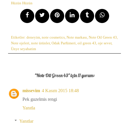
Hüzün Hüzün
Etiketler:
deneyim
,
note cosmetics
,
Note markası
,
Note Oil Green 43
,
Note ojeleri
,
note ürünler
,
Odak Parfümeri
,
oil green 43
,
oje sever
,
Ünye seyahatim
"Note Oil Green 43" için 11 yorum:
missevim
4 Kasım 2015 18:48
Pek guzelmis rengi
Yanıtla
Yanıtlar