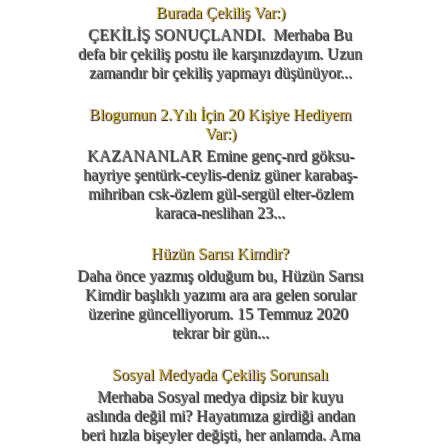
Burada Çekiliş Var:)
ÇEKİLİŞ SONUÇLANDI. Merhaba Bu
defa bir çekiliş postu ile karşınızdayım. Uzun
zamandır bir çekiliş yapmayı düşünüyor...
Blogumun 2.Yılı İçin 20 Kişiye Hediyem
Var:)
KAZANANLAR Emine genç-nrd göksu-
hayriye şentürk-ceylis-deniz güner karabaş-
mihriban csk-özlem gül-sergül elter-özlem
karaca-neslihan 23...
Hüzün Sarısı Kimdir?
Daha önce yazmış olduğum bu, Hüzün Sarısı
Kimdir başlıklı yazımı ara ara gelen sorular
üzerine güncelliyorum. 15 Temmuz 2020
tekrar bir gün...
Sosyal Medyada Çekiliş Sorunsalı
Merhaba Sosyal medya dipsiz bir kuyu
aslında değil mi? Hayatımıza girdiği andan
beri hızla bişeyler değişti, her anlamda. Ama