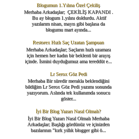
Blogumun 1.Yılına Özel Çekiliş
Merhaba Arkadaşlar; ÇEKİLİŞ KAPANDI .
Bu ay blogum 1.yılını doldurdu. Aktif
yazılarım nisan, mayıs gibi başlasa da
blogumu mart ayında...
Restorex Hızlı Saç Uzatan Şampuan
Merhaba Arkadaşlar; Saçların hızlı uzaması
için hemen her kadın bir beklenti bir arayış
içinde. İsmini duyduğumuz ama tereddüt e...
Lr Serox Göz Pedi
Merhaba Bir süredir merakla beklendiğini
bildiğim Lr Serox Göz Pedi yazımı sonunda
yazıyorum. Aslında tek kullanımda sonucu
göster...
İyi Bir Blog Yazarı Nasıl Olmalı?
İyi Bir Blog Yazarı Nasıl Olmalı Merhaba
Arkadaşlar; Başlığı gördünüz ve içinizden
bazılarının "kırk yıllık blogger gibi ö...