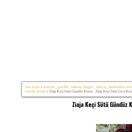
Ana Sayfa
»
deneyim
,
guzellik
,
makeup blogger
,
makyaj
,
nemlendirici kr
Gündüz Kremi
» Ziaja Keçi Sütü Gündüz Kremi - Ziaja Keçi Sütü Gece Kre
Ziaja Keçi Sütü Gündüz K