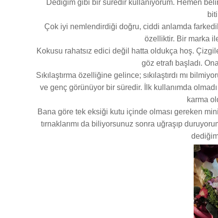
Dediğim gibi bir süredir kullanıyorum. Hemen belir
bit
Çok iyi nemlendirdiği doğru, ciddi anlamda farkedili
özelliktir. Bir marka 
Kokusu rahatsız edici değil hatta oldukça hoş. Çizgi
göz etrafı başladı. On
Sıkılaştırma özelliğine gelince; sıkılaştırdı mı bilmi
ve genç görünüyor bir süredir. İlk kullanımda olmadı
karma ol
Bana göre tek eksiği kutu içinde olması gereken mini
tırnaklarımı da biliyorsunuz sonra uğraşıp duruyoru
dediğim