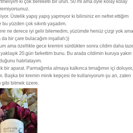
tmeliyim ki çok bereketli bir ürün. 50 ml ama öyle kolay kolay
iremiyorsunuz.
yor. Üstelik yapış yapış yapmıyor ki bilirsiniz en nefret ettiğim
ile bu yüzden çok sıkıntı yaşadım.
lere ne derece iyi gelir bilemedim, yüzümde henüz çizgi yok am
a da bir çare bulacağım inşallah:))
yorum ama özellikle gece kremini sürdükten sonra cildim daha taz
 yaklaşık 20.gün farkettim bunu. Bu arada cildimin kuruya yakın
duğunu hatırlatayım.
k bir aparat. Parmağımla almaya kalkınca tırnağımın içi doluyor,
m. Başka bir kremin minik kepçesi ile kullanıyorum şu an, zaten
 gibi bitmek üzere.