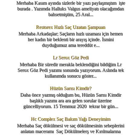
Merhaba Kasım ayında sizlerle bir yazı paylaşmıştım işte
burada . Yazımda Halluks Valgus ameliyatı olacağımdan
bahsetmiştim, 25 Aral...
Restorex Hızlı Saç Uzatan Şampuan
Merhaba Arkadaşlar; Saçların hızlı uzaması için hemen
her kadın bir beklenti bir arayış içinde. İsmini
duyduğumuz ama tereddüt e...
Lr Serox Göz Pedi
Merhaba Bir süredir merakla beklendiğini bildiğim Lr
Serox Göz Pedi yazımı sonunda yazıyorum. Aslında tek
kullanımda sonucu göster...
Hüzün Sarısı Kimdir?
Daha önce yazmış olduğum bu, Hüzün Sarısı Kimdir
başlıklı yazımı ara ara gelen sorular üzerine
güncelliyorum. 15 Temmuz 2020 tekrar bir gün...
Hc Complex Saç Bakım Yağı Deneyimim
Merhaba Saç dökülmesi ve saç dökülmesinin sebeplerini
anlatan maceramı Saç Dökülmelerş ve Kırılmalarına