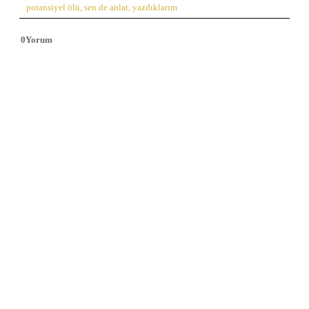
potansiyel ölü
,
sen de anlat
,
yazdıklarım
0
Yorum