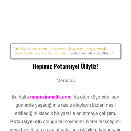
Ana Sayfa
»
hüzün sarısı
,
köşe yazarı
,
köşe yazısı
,
magazinmatik
,
potansiyel ölü
,
sen de anlat
,
yazdıklarım
» Hepimiz Potansiyel Ölüyüz!
Hepimiz Potansiyel Ölüyüz!
Merhaba
Bu hafta
magazinmatik.com
'da olan köşemde, son
günlerde yaşadığımız tatsız olayların bizleri nasıl
etkilediğini kısacık bir yazı ile anlatmaya çalıştım.
Potansiyel ölü
olduğumu söyledim. Neler hissetiğimi
veya hissettiğimizi anlatmak için çok bile o kadar satır.