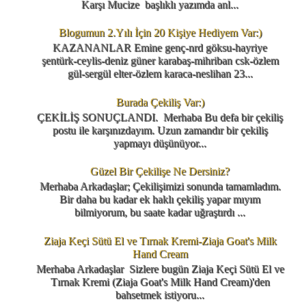
Karşı Mucize başlıklı yazımda anl...
Blogumun 2.Yılı İçin 20 Kişiye Hediyem Var:)
KAZANANLAR Emine genç-nrd göksu-hayriye
şentürk-ceylis-deniz güner karabaş-mihriban csk-özlem
gül-sergül elter-özlem karaca-neslihan 23...
Burada Çekiliş Var:)
ÇEKİLİŞ SONUÇLANDI. Merhaba Bu defa bir çekiliş
postu ile karşınızdayım. Uzun zamandır bir çekiliş
yapmayı düşünüyor...
Güzel Bir Çekilişe Ne Dersiniz?
Merhaba Arkadaşlar; Çekilişimizi sonunda tamamladım.
Bir daha bu kadar ek haklı çekiliş yapar mıyım
bilmiyorum, bu saate kadar uğraştırdı ...
Ziaja Keçi Sütü El ve Tırnak Kremi-Ziaja Goat's Milk
Hand Cream
Merhaba Arkadaşlar Sizlere bugün Ziaja Keçi Sütü El ve
Tırnak Kremi (Ziaja Goat's Milk Hand Cream)'den
bahsetmek istiyoru...