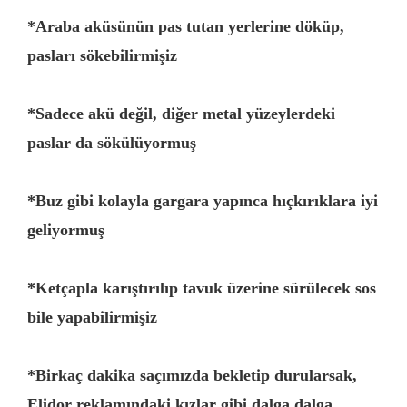
*
Araba aküsünün pas tutan yerlerine döküp,
pasları sökebilirmişiz
*
Sadece akü değil, diğer metal yüzeylerdeki
paslar da sökülüyormuş
*
Buz gibi kolayla gargara yapınca hıçkırıklara iyi
geliyormuş
*
Ketçapla karıştırılıp tavuk üzerine sürülecek sos
bile yapabilirmişiz
*
Birkaç dakika saçımızda bekletip durularsak,
Elidor reklamındaki kızlar gibi dalga dalga