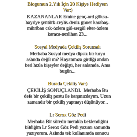
Blogumun 2.Yılı İçin 20 Kişiye Hediyem
Var:)
KAZANANLAR Emine genç-nrd göksu-
hayriye şentürk-ceylis-deniz güner karabaş-
mihriban csk-özlem gül-sergül elter-özlem
karaca-neslihan 23...
Sosyal Medyada Çekiliş Sorunsalı
Merhaba Sosyal medya dipsiz bir kuyu
aslında değil mi? Hayatımıza girdiği andan
beri hızla bişeyler değişti, her anlamda. Ama
bugün...
Burada Çekiliş Var:)
ÇEKİLİŞ SONUÇLANDI. Merhaba Bu
defa bir çekiliş postu ile karşınızdayım. Uzun
zamandır bir çekiliş yapmayı düşünüyor...
Lr Serox Göz Pedi
Merhaba Bir süredir merakla beklendiğini
bildiğim Lr Serox Göz Pedi yazımı sonunda
yazıyorum. Aslında tek kullanımda sonucu