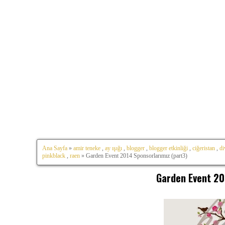
Ana Sayfa
»
amir teneke
,
ay ışığı
,
blogger
,
blogger etkinliği
,
ciğeristan
,
di
pinkblack
,
raen
» Garden Event 2014 Sponsorlarımız (part3)
Garden Event 20