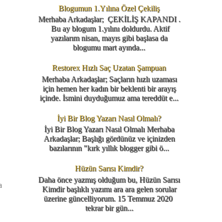
Blogumun 1.Yılına Özel Çekiliş
Merhaba Arkadaşlar; ÇEKİLİŞ KAPANDI .
Bu ay blogum 1.yılını doldurdu. Aktif
yazılarım nisan, mayıs gibi başlasa da
blogumu mart ayında...
Restorex Hızlı Saç Uzatan Şampuan
Merhaba Arkadaşlar; Saçların hızlı uzaması
için hemen her kadın bir beklenti bir arayış
içinde. İsmini duyduğumuz ama tereddüt e...
İyi Bir Blog Yazarı Nasıl Olmalı?
İyi Bir Blog Yazarı Nasıl Olmalı Merhaba
Arkadaşlar; Başlığı gördünüz ve içinizden
bazılarının "kırk yıllık blogger gibi ö...
Hüzün Sarısı Kimdir?
Daha önce yazmış olduğum bu, Hüzün Sarısı
a
Kimdir başlıklı yazımı ara ara gelen sorular
üzerine güncelliyorum. 15 Temmuz 2020
tekrar bir gün...