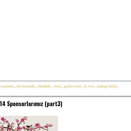
va pırlanta
,
doa kozmetik
,
etkinlikler
,
event
,
garden event
,
hc ovex
,
kadırga müzik
,
14 Sponsorlarımız (part3)