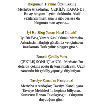
Blogumun 1.Yılına Özel Çekiliş
Merhaba Arkadaşlar; ÇEKİLİŞ KAPANDI .
Bu ay blogum 1.yılını doldurdu. Aktif
yazılarım nisan, mayıs gibi başlasa da
blogumu mart ayında...
İyi Bir Blog Yazarı Nasıl Olmalı?
İyi Bir Blog Yazarı Nasıl Olmalı Merhaba
Arkadaşlar; Başlığı gördünüz ve içinizden
bazılarının "kırk yıllık blogger gibi ö...
Burada Çekiliş Var:)
ÇEKİLİŞ SONUÇLANDI. Merhaba Bu
defa bir çekiliş postu ile karşınızdayım. Uzun
zamandır bir çekiliş yapmayı düşünüyor...
Tavsiye Kanalı'nı Kınıyoruz!
Merhaba Arkadaşlar; Tavsiye Kanalı yani
Tavsiye Melekleri 'ni hepimiz biliyoruz.
Kurucusu Renan Tavukçuoğlu . Oluşumu
duyduğum gün...