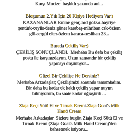
Karşı Mucize başlıklı yazımda anl...
Blogumun 2.Yılı İçin 20 Kişiye Hediyem Var:)
KAZANANLAR Emine genç-nrd göksu-hayriye
şentürk-ceylis-deniz güner karabaş-mihriban csk-özlem
gül-sergül elter-özlem karaca-neslihan 23...
Burada Çekiliş Var:)
ÇEKİLİŞ SONUÇLANDI. Merhaba Bu defa bir çekiliş
postu ile karşınızdayım. Uzun zamandır bir çekiliş
yapmayı düşünüyor...
Güzel Bir Çekilişe Ne Dersiniz?
Merhaba Arkadaşlar; Çekilişimizi sonunda tamamladım.
Bir daha bu kadar ek haklı çekiliş yapar mıyım
bilmiyorum, bu saate kadar uğraştırdı ...
Ziaja Keçi Sütü El ve Tırnak Kremi-Ziaja Goat's Milk
Hand Cream
Merhaba Arkadaşlar Sizlere bugün Ziaja Keçi Sütü El ve
Tırnak Kremi (Ziaja Goat's Milk Hand Cream)'den
bahsetmek istiyoru...