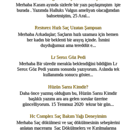
Merhaba Kasım ayında sizlerle bir yazı paylaşmıştım işte
burada . Yazımda Halluks Valgus ameliyatı olacağımdan
bahsetmiştim, 25 Aral...
Restorex Hızlı Saç Uzatan Şampuan
Merhaba Arkadaşlar; Saçların hızlı uzaması için hemen
her kadın bir beklenti bir arayış içinde. İsmini
duyduğumuz ama tereddüt e...
Lr Serox Göz Pedi
Merhaba Bir süredir merakla beklendiğini bildiğim Lr
Serox Göz Pedi yazımı sonunda yazıyorum. Aslında tek
kullanımda sonucu göster...
Hüzün Sarısı Kimdir?
Daha önce yazmış olduğum bu, Hüzün Sarısı Kimdir
başlıklı yazımı ara ara gelen sorular üzerine
güncelliyorum. 15 Temmuz 2020 tekrar bir gün...
Hc Complex Saç Bakım Yağı Deneyimim
Merhaba Saç dökülmesi ve saç dökülmesinin sebeplerini
anlatan maceramı Saç Dökülmelerş ve Kırılmalarına