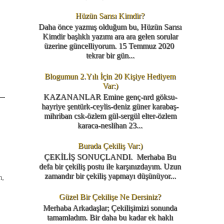
Hüzün Sarısı Kimdir?
Daha önce yazmış olduğum bu, Hüzün Sarısı
Kimdir başlıklı yazımı ara ara gelen sorular
üzerine güncelliyorum. 15 Temmuz 2020
tekrar bir gün...
Blogumun 2.Yılı İçin 20 Kişiye Hediyem
Var:)
KAZANANLAR Emine genç-nrd göksu-
hayriye şentürk-ceylis-deniz güner karabaş-
mihriban csk-özlem gül-sergül elter-özlem
karaca-neslihan 23...
Burada Çekiliş Var:)
ÇEKİLİŞ SONUÇLANDI. Merhaba Bu
defa bir çekiliş postu ile karşınızdayım. Uzun
zamandır bir çekiliş yapmayı düşünüyor...
m,
Güzel Bir Çekilişe Ne Dersiniz?
Merhaba Arkadaşlar; Çekilişimizi sonunda
tamamladım. Bir daha bu kadar ek haklı