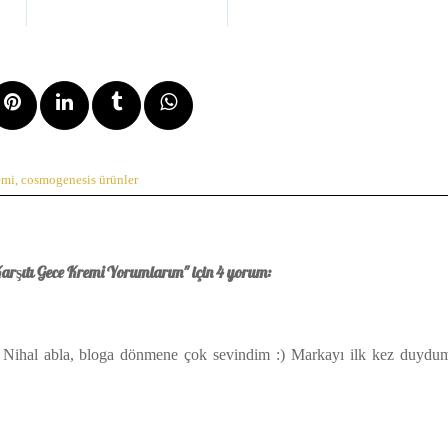
emi
,
cosmogenesis ürünler
rşıtı Gece Kremi Yorumlarım" için 4 yorum:
 Nihal abla, bloga dönmene çok sevindim :) Markayı ilk kez duydu