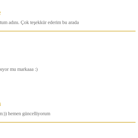
2
ştum adını. Çok teşekkür ederim bu arada
pıyor mu markaaa :)
4
tum:)) hemen güncelliyorum