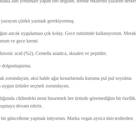
tlaka alın yorumları yapan biri değilim. Bende etkilerini yazarım herke
an yazayım çünkü yazmak gerekiyormuş.
un ancak uygulaması çok kolay. Gece rutinimde kullanıyorum. Merak
 serum ve gece kremi.
uronic acid (%2), Centella asiatica, skualen ve peptitler.
e dolgunlaştırma.
mak zorundayım, aksi halde ağız kenarlarında kuruma pul pul soyulma
na uygun ürünler seçmek zorundayım.
ğımda cildimdeki nemi hissetmek her üründe göremediğim bir özellik
buluşmaya devam ederiz.
bir güncelleme yapmak istiyorum. Marka vegan ayrıca tüm testlerden