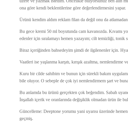
üzere ve yazmak istedim. Öncelikle biliyorsunuz ben alın mu
ona göre kendi beklentilerine göre değerlendirmesini yapar.
Ürünü kendim aldım reklam filan da değil onu da atlamad
Bu gece kremi 50 ml boyutunda cam kavanozda. Kıvamı yoğ
edenler için sıralamayı hemen yazayım; cilt temizliği, tonik
Biraz içeriğinden bahsedeyim şimdi de ilgilenenler için. Hyal
Vaatleri ise yaşlanma karşıtı, kırışık azaltma, nemlendirme v
Kuru bir cilde sahibim ve bunun için sürekli bakım uygula
bile oluyor. O sebeple de çok iyi nemlendirmem şart ve bu
Bu anlamda bu ürünü gerçekten çok beğendim. Sabah uyandı
İnşallah içerik ve oranlarında değişiklik olmadan ürün ile 
Güncelleme: Deeptone yorumu yani uyarısı üzerinde hemen 
geçmiş.