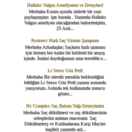
Halluks Valgus Ameliyatım ve Detayları!
Merhaba Kasım ayında sizlerle bir yazı
paylaşmıştım işte burada . Yazımda Halluks
Valgus ameliyatı olacağımdan bahsetmiştim,
25 Aral...
Restorex Hızlı Saç Uzatan Şampuan
Merhaba Arkadaşlar; Saçların hızlı uzaması
için hemen her kadın bir beklenti bir arayış
içinde. İsmini duyduğumuz ama tereddüt e...
Lr Serox Göz Pedi
Merhaba Bir süredir merakla beklendiğini
bildiğim Lr Serox Göz Pedi yazımı sonunda
yazıyorum. Aslında tek kullanımda sonucu
göster...
Hc Complex Saç Bakım Yağı Deneyimim
Merhaba Saç dökülmesi ve saç dökülmesinin
sebeplerini anlatan maceramı Saç
Dökülmelerş ve Kırılmalarına Karşı Mucize
başlıklı yazımda anl...