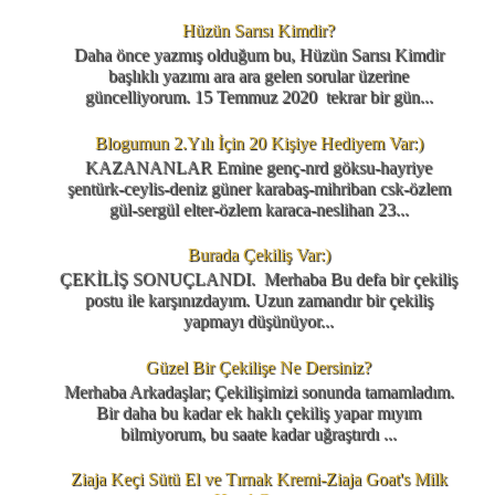
Hüzün Sarısı Kimdir?
Daha önce yazmış olduğum bu, Hüzün Sarısı Kimdir
başlıklı yazımı ara ara gelen sorular üzerine
güncelliyorum. 15 Temmuz 2020 tekrar bir gün...
Blogumun 2.Yılı İçin 20 Kişiye Hediyem Var:)
KAZANANLAR Emine genç-nrd göksu-hayriye
şentürk-ceylis-deniz güner karabaş-mihriban csk-özlem
gül-sergül elter-özlem karaca-neslihan 23...
Burada Çekiliş Var:)
ÇEKİLİŞ SONUÇLANDI. Merhaba Bu defa bir çekiliş
postu ile karşınızdayım. Uzun zamandır bir çekiliş
yapmayı düşünüyor...
Güzel Bir Çekilişe Ne Dersiniz?
Merhaba Arkadaşlar; Çekilişimizi sonunda tamamladım.
Bir daha bu kadar ek haklı çekiliş yapar mıyım
bilmiyorum, bu saate kadar uğraştırdı ...
Ziaja Keçi Sütü El ve Tırnak Kremi-Ziaja Goat's Milk