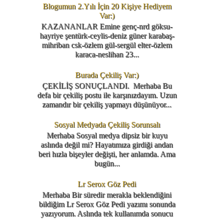
Blogumun 2.Yılı İçin 20 Kişiye Hediyem
Var:)
KAZANANLAR Emine genç-nrd göksu-
hayriye şentürk-ceylis-deniz güner karabaş-
mihriban csk-özlem gül-sergül elter-özlem
karaca-neslihan 23...
Burada Çekiliş Var:)
ÇEKİLİŞ SONUÇLANDI. Merhaba Bu
defa bir çekiliş postu ile karşınızdayım. Uzun
zamandır bir çekiliş yapmayı düşünüyor...
Sosyal Medyada Çekiliş Sorunsalı
Merhaba Sosyal medya dipsiz bir kuyu
aslında değil mi? Hayatımıza girdiği andan
beri hızla bişeyler değişti, her anlamda. Ama
bugün...
Lr Serox Göz Pedi
Merhaba Bir süredir merakla beklendiğini
bildiğim Lr Serox Göz Pedi yazımı sonunda
yazıyorum. Aslında tek kullanımda sonucu