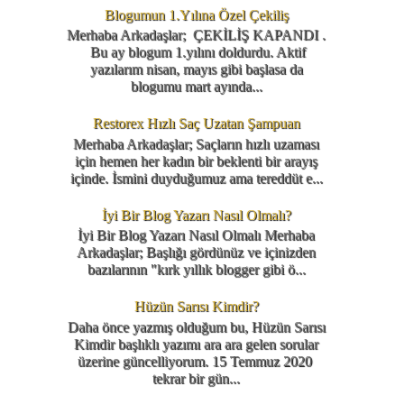
Blogumun 1.Yılına Özel Çekiliş
Merhaba Arkadaşlar; ÇEKİLİŞ KAPANDI .
Bu ay blogum 1.yılını doldurdu. Aktif
yazılarım nisan, mayıs gibi başlasa da
blogumu mart ayında...
Restorex Hızlı Saç Uzatan Şampuan
Merhaba Arkadaşlar; Saçların hızlı uzaması
için hemen her kadın bir beklenti bir arayış
içinde. İsmini duyduğumuz ama tereddüt e...
İyi Bir Blog Yazarı Nasıl Olmalı?
İyi Bir Blog Yazarı Nasıl Olmalı Merhaba
Arkadaşlar; Başlığı gördünüz ve içinizden
bazılarının "kırk yıllık blogger gibi ö...
Hüzün Sarısı Kimdir?
Daha önce yazmış olduğum bu, Hüzün Sarısı
Kimdir başlıklı yazımı ara ara gelen sorular
üzerine güncelliyorum. 15 Temmuz 2020
tekrar bir gün...