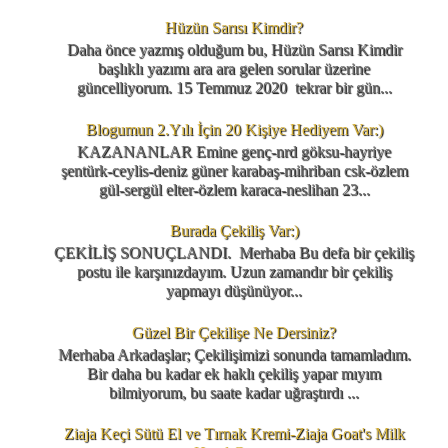
Hüzün Sarısı Kimdir?
Daha önce yazmış olduğum bu, Hüzün Sarısı Kimdir
başlıklı yazımı ara ara gelen sorular üzerine
güncelliyorum. 15 Temmuz 2020 tekrar bir gün...
Blogumun 2.Yılı İçin 20 Kişiye Hediyem Var:)
KAZANANLAR Emine genç-nrd göksu-hayriye
şentürk-ceylis-deniz güner karabaş-mihriban csk-özlem
gül-sergül elter-özlem karaca-neslihan 23...
Burada Çekiliş Var:)
ÇEKİLİŞ SONUÇLANDI. Merhaba Bu defa bir çekiliş
postu ile karşınızdayım. Uzun zamandır bir çekiliş
yapmayı düşünüyor...
Güzel Bir Çekilişe Ne Dersiniz?
Merhaba Arkadaşlar; Çekilişimizi sonunda tamamladım.
Bir daha bu kadar ek haklı çekiliş yapar mıyım
bilmiyorum, bu saate kadar uğraştırdı ...
Ziaja Keçi Sütü El ve Tırnak Kremi-Ziaja Goat's Milk