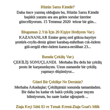
Hüzün Sarısı Kimdir?
Daha önce yazmış olduğum bu, Hüzün Sarısı Kimdir
başlıklı yazımı ara ara gelen sorular üzerine
güncelliyorum. 15 Temmuz 2020 tekrar bir gün...
Blogumun 2.Yılı İçin 20 Kişiye Hediyem Var:)
KAZANANLAR Emine genç-nrd göksu-hayriye
şentürk-ceylis-deniz güner karabaş-mihriban csk-özlem
gül-sergül elter-özlem karaca-neslihan 23...
Burada Çekiliş Var:)
ÇEKİLİŞ SONUÇLANDI. Merhaba Bu defa bir çekiliş
postu ile karşınızdayım. Uzun zamandır bir çekiliş
yapmayı düşünüyor...
Güzel Bir Çekilişe Ne Dersiniz?
Merhaba Arkadaşlar; Çekilişimizi sonunda tamamladım.
Bir daha bu kadar ek haklı çekiliş yapar mıyım
bilmiyorum, bu saate kadar uğraştırdı ...
Ziaja Keçi Sütü El ve Tırnak Kremi-Ziaja Goat's Milk