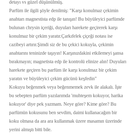
detayı vs güzel düşünülmüş.
Parfüm ile ilgili şöyle denilmiş: "Karşı konulmaz çekimin
anahtarı magnestista edp ile tanışın! Bu büyüleyici parfümde
bulunan chrysin içeriği, duyuları harekete geçirerek karşı
konulmaz bir çekim yaratır.Çarkıfelek çiçeği notası ise
cazibeyi artırır.Şimdi siz de bu çekici kokuyla, çekimin
anahtarını teninizde taşıyın! Karşınızdakini etkilemeyi şansa
bırakmayın; magnetista edp ile kontrolü elinize alın! Duyuları
harekete geçiren bu parfüm ile karşı konulmaz bir çekim
yaratın ve büyüleyici çekim gücünü keşfedin"
Kokuyu beğenmek veya beğenmemek zevk ile alakalı. İşte
bu sebepten parfüm yazılarımda 'muhteşem kokuyor, harika
kokuyor' diye pek yazmam. Neye göre? Kime göre? Bu
parfümün kokusunu ben sevdim, daimi kullanacağım bir
koku olmasa da ara ara kullanmak üzere masamın üzerinde
yerini almıştı bitti bile.