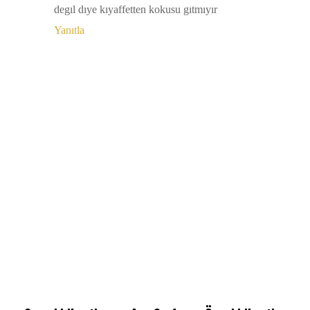
degıl dıye kıyaffetten kokusu gıtmıyır
Yanıtla