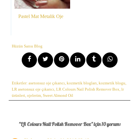
Pastel Mat Metalik Oje
Hüzün Sarısı Blog
Etiketler:
asetonsuz oje çıkarıcı
,
kozmetik blogları
,
kozmetik blogu
,
LR asetonsuz oje çıkarıcı
,
LR Colours Nail Polish Remover Box
,
lr
ürünleri
,
ojelerim
,
Sweet Almond Oil
"LR Colours Nail Polish Remover Box" için 10 yorum: