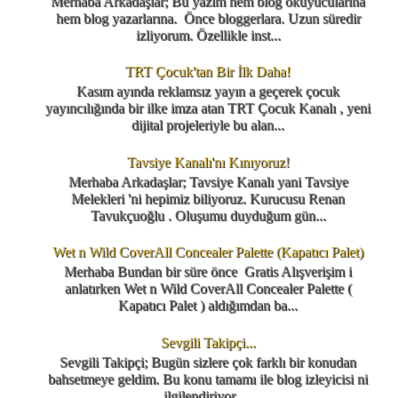
Merhaba Arkadaşlar; Bu yazım hem blog okuyucularına
hem blog yazarlarına. Önce bloggerlara. Uzun süredir
izliyorum. Özellikle inst...
TRT Çocuk'tan Bir İlk Daha!
Kasım ayında reklamsız yayın a geçerek çocuk
yayıncılığında bir ilke imza atan TRT Çocuk Kanalı , yeni
dijital projeleriyle bu alan...
Tavsiye Kanalı'nı Kınıyoruz!
Merhaba Arkadaşlar; Tavsiye Kanalı yani Tavsiye
Melekleri 'ni hepimiz biliyoruz. Kurucusu Renan
Tavukçuoğlu . Oluşumu duyduğum gün...
Wet n Wild CoverAll Concealer Palette (Kapatıcı Palet)
Merhaba Bundan bir süre önce Gratis Alışverişim i
anlatırken Wet n Wild CoverAll Concealer Palette (
Kapatıcı Palet ) aldığımdan ba...
Sevgili Takipçi...
Sevgili Takipçi; Bugün sizlere çok farklı bir konudan
bahsetmeye geldim. Bu konu tamamı ile blog izleyicisi ni
ilgilendiriyor. ...