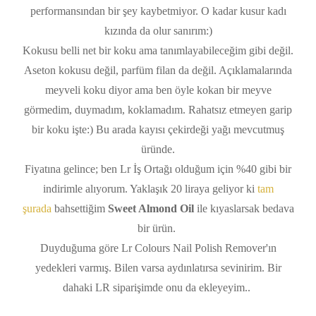
performansından bir şey kaybetmiyor. O kadar kusur kadı
kızında da olur sanırım:)
Kokusu belli net bir koku ama tanımlayabileceğim gibi değil.
Aseton kokusu değil, parfüm filan da değil. Açıklamalarında
meyveli koku diyor ama ben öyle kokan bir meyve
görmedim, duymadım, koklamadım. Rahatsız etmeyen garip
bir koku işte:) Bu arada kayısı çekirdeği yağı mevcutmuş
üründe.
Fiyatına gelince; ben Lr İş Ortağı olduğum için %40 gibi bir
indirimle alıyorum. Yaklaşık 20 liraya geliyor ki
tam
şurada
bahsettiğim
Sweet Almond Oil
ile kıyaslarsak bedava
bir ürün.
Duyduğuma göre Lr Colours Nail Polish Remover'ın
yedekleri varmış. Bilen varsa aydınlatırsa sevinirim. Bir
dahaki LR siparişimde onu da ekleyeyim..