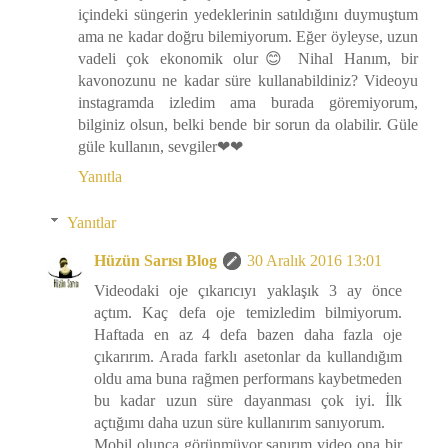
içindeki süngerin yedeklerinin satıldığını duymuştum
ama ne kadar doğru bilemiyorum. Eğer öyleyse, uzun
vadeli çok ekonomik olur😊 Nihal Hanım, bir
kavonozunu ne kadar süre kullanabildiniz? Videoyu
instagramda izledim ama burada göremiyorum,
bilginiz olsun, belki bende bir sorun da olabilir. Güle
güle kullanın, sevgiler❤❤
Yanıtla
Yanıtlar
Hüzün Sarısı Blog
30 Aralık 2016 13:01
Videodaki oje çıkarıcıyı yaklaşık 3 ay önce
açtım. Kaç defa oje temizledim bilmiyorum.
Haftada en az 4 defa bazen daha fazla oje
çıkarırım. Arada farklı asetonlar da kullandığım
oldu ama buna rağmen performans kaybetmeden
bu kadar uzun süre dayanması çok iyi. İlk
açtığımı daha uzun süre kullanırım sanıyorum.
Mobil olunca görünmüyor sanırım video ona bir