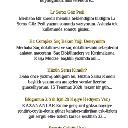
duyduğumuz ama tereddüt e...
Lr Serox Göz Pedi
Merhaba Bir süredir merakla beklendiğini bildiğim Lr
Serox Göz Pedi yazımı sonunda yazıyorum. Aslında tek
kullanımda sonucu göster...
Hc Complex Saç Bakım Yağı Deneyimim
Merhaba Saç dökülmesi ve saç dökülmesinin sebeplerini
anlatan maceramı Saç Dökülmelerş ve Kırılmalarına
Karşı Mucize başlıklı yazımda anl...
Hüzün Sarısı Kimdir?
Daha önce yazmış olduğum bu, Hüzün Sarısı Kimdir
başlıklı yazımı ara ara gelen sorular üzerine
güncelliyorum. 15 Temmuz 2020 tekrar bir gün...
Blogumun 2.Yılı İçin 20 Kişiye Hediyem Var:)
KAZANANLAR Emine genç-nrd göksu-hayriye
şentürk-ceylis-deniz güner karabaş-mihriban csk-özlem
gül-sergül elter-özlem karaca-neslihan 23...
Burada Çekiliş Var:)