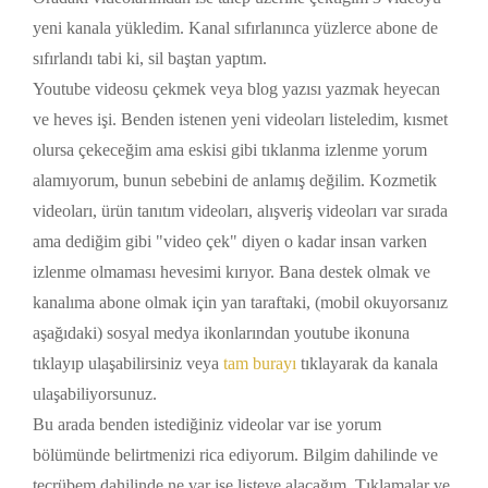
yeni kanala yükledim. Kanal sıfırlanınca yüzlerce abone de
sıfırlandı tabi ki, sil baştan yaptım.
Youtube videosu çekmek veya blog yazısı yazmak heyecan
ve heves işi. Benden istenen yeni videoları listeledim, kısmet
olursa çekeceğim ama eskisi gibi tıklanma izlenme yorum
alamıyorum, bunun sebebini de anlamış değilim. Kozmetik
videoları, ürün tanıtım videoları, alışveriş videoları var sırada
ama dediğim gibi "video çek" diyen o kadar insan varken
izlenme olmaması hevesimi kırıyor. Bana destek olmak ve
kanalıma abone olmak için yan taraftaki, (mobil okuyorsanız
aşağıdaki) sosyal medya ikonlarından youtube ikonuna
tıklayıp ulaşabilirsiniz veya
tam burayı
tıklayarak da kanala
ulaşabiliyorsunuz.
Bu arada benden istediğiniz videolar var ise yorum
bölümünde belirtmenizi rica ediyorum. Bilgim dahilinde ve
tecrübem dahilinde ne var ise listeye alacağım. Tıklamalar ve