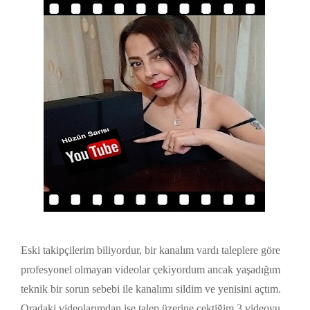
Eski takipçilerim biliyordur, bir kanalım vardı taleplere göre
profesyonel olmayan videolar çekiyordum ancak yaşadığım
teknik bir sorun sebebi ile kanalımı sildim ve yenisini açtım.
Oradaki videolarımdan ise talep üzerine çektiğim 3 videoyu