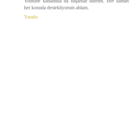
Youtube kanalında da başarılar dilerim. Her zaman
her konuda destekliyorum ablam.
Yanıtla