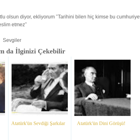
u olsun diyor, ekliyorum "Tarihini bilen hiç kimse bu cumhuriyet
eslim etmez"
Sevgiler
 da İlginizi Çekebilir
Atatürk'ün Sevdiği Şarkılar
Atatürk'ün Dini Görüşü!