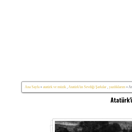
Ana Sayfa
»
atatürk ve müzik
,
Atatürk'ün Sevdiği Şarkılar
,
yazdıklarım
» At
Atatürk'