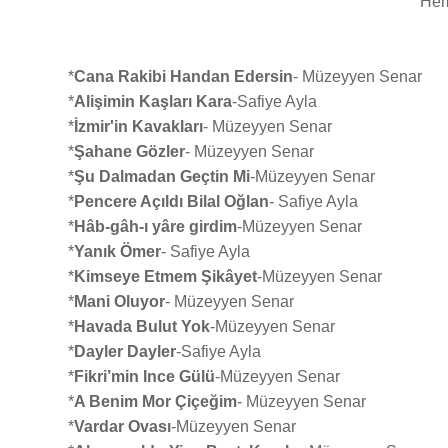
Hem
*
Cana Rakibi Handan Edersin
- Müzeyyen Senar
*
Alişimin Kaşları Kara
-Safiye Ayla
*
İzmir'in Kavakları
- Müzeyyen Senar
*
Şahane Gözler
- Müzeyyen Senar
*
Şu Dalmadan Geçtin Mi
-Müzeyyen Senar
*
Pencere Açıldı Bilal Oğlan
- Safiye Ayla
*
Hâb-gâh-ı yâre girdim
-Müzeyyen Senar
*
Yanık Ömer
- Safiye Ayla
*
Kimseye Etmem Şikâyet
-Müzeyyen Senar
*
Mani Oluyor
- Müzeyyen Senar
*
Havada Bulut Yok
-Müzeyyen Senar
*
Dayler Dayler
-Safiye Ayla
*
Fikri’min Ince Gülü
-Müzeyyen Senar
*
A Benim Mor Çiçeğim
- Müzeyyen Senar
*
Vardar Ovası
-Müzeyyen Senar