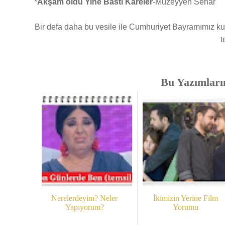
*
Akşam oldu Yine Bastı Kareler
-Müzeyyen Senar
Bir defa daha bu vesile ile Cumhuriyet Bayramımız kutl
t
Bu Yazımlarım
Nerelerdeyim? Neler
İkimizin Yerine Film
Yapıyorum?
Yorumu