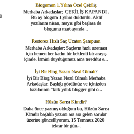
Blogumun 1.Yılına Özel Çekiliş
Merhaba Arkadaşlar; ÇEKİLİŞ KAPANDI .
i
Bu ay blogum 1.yılını doldurdu. Aktif
yazılarım nisan, mayıs gibi başlasa da
blogumu mart ayında...
Restorex Hızlı Saç Uzatan Şampuan
Merhaba Arkadaşlar; Saçların hızlı uzaması
için hemen her kadın bir beklenti bir arayış
içinde. İsmini duyduğumuz ama tereddüt e...
İyi Bir Blog Yazarı Nasıl Olmalı?
İyi Bir Blog Yazarı Nasıl Olmalı Merhaba
Arkadaşlar; Başlığı gördünüz ve içinizden
bazılarının "kırk yıllık blogger gibi ö...
Hüzün Sarısı Kimdir?
Daha önce yazmış olduğum bu, Hüzün Sarısı
Kimdir başlıklı yazımı ara ara gelen sorular
üzerine güncelliyorum. 15 Temmuz 2020
tekrar bir gün...