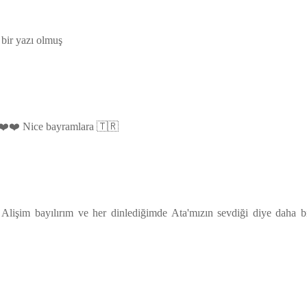
 bir yazı olmuş
 ❤️❤️ Nice bayramlara 🇹🇷
Alişim bayılırım ve her dinlediğimde Ata'mızın sevdiği diye daha b