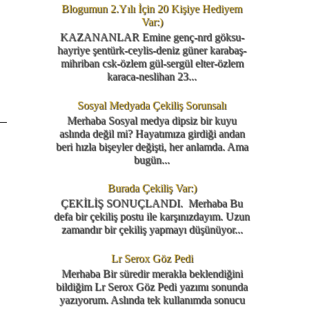
Blogumun 2.Yılı İçin 20 Kişiye Hediyem
Var:)
KAZANANLAR Emine genç-nrd göksu-
hayriye şentürk-ceylis-deniz güner karabaş-
mihriban csk-özlem gül-sergül elter-özlem
karaca-neslihan 23...
Sosyal Medyada Çekiliş Sorunsalı
Merhaba Sosyal medya dipsiz bir kuyu
aslında değil mi? Hayatımıza girdiği andan
beri hızla bişeyler değişti, her anlamda. Ama
bugün...
Burada Çekiliş Var:)
ÇEKİLİŞ SONUÇLANDI. Merhaba Bu
defa bir çekiliş postu ile karşınızdayım. Uzun
zamandır bir çekiliş yapmayı düşünüyor...
Lr Serox Göz Pedi
Merhaba Bir süredir merakla beklendiğini
bildiğim Lr Serox Göz Pedi yazımı sonunda
yazıyorum. Aslında tek kullanımda sonucu