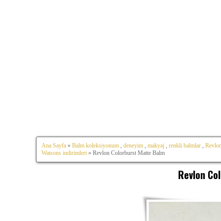
Ana Sayfa
»
Balm koleksiyonum
,
deneyim
,
makyaj
,
renkli balmlar
,
Revlon
Watsons indirimleri
» Revlon Colorburst Matte Balm
Revlon Co