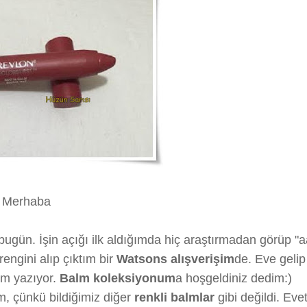
Merhaba
ugün. İşin açığı ilk aldığımda hiç araştırmadan görüp "a
engini alıp çıktım bir
Watsons alışverişim
de. Eve gelip
alm yazıyor.
Balm koleksiyonum
a hoşgeldiniz dedim:)
m, çünkü bildiğimiz diğer
renkli balmlar
gibi değildi. Eve