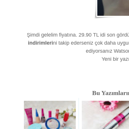
Şimdi gelelim fiyatına. 29.90 TL idi son görd
indirimleri
ni takip ederseniz çok daha uygun
ediyorsanız Watson
Yeni bir ya
Bu Yazımlarım