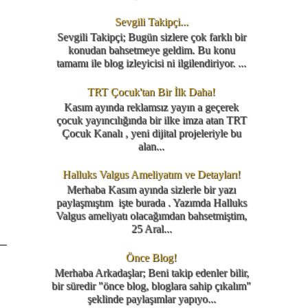
Sevgili Takipçi...
Sevgili Takipçi; Bugün sizlere çok farklı bir
konudan bahsetmeye geldim. Bu konu
tamamı ile blog izleyicisi ni ilgilendiriyor. ...
TRT Çocuk'tan Bir İlk Daha!
Kasım ayında reklamsız yayın a geçerek
çocuk yayıncılığında bir ilke imza atan TRT
Çocuk Kanalı , yeni dijital projeleriyle bu
alan...
Halluks Valgus Ameliyatım ve Detayları!
Merhaba Kasım ayında sizlerle bir yazı
paylaşmıştım işte burada . Yazımda Halluks
Valgus ameliyatı olacağımdan bahsetmiştim,
25 Aral...
Önce Blog!
Merhaba Arkadaşlar; Beni takip edenler bilir,
bir süredir "önce blog, bloglara sahip çıkalım"
şeklinde paylaşımlar yapıyo...