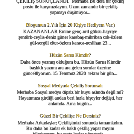
ÇEKİLİŞ SONUÇLANDI. Merhaba Bu defa bir çekiliş
postu ile karşınızdayım. Uzun zamandır bir çekiliş
yapmayı düşünüyor...
Blogumun 2.Yılı İçin 20 Kişiye Hediyem Var:)
KAZANANLAR Emine genç-nrd göksu-hayriye
şentürk-ceylis-deniz güner karabaş-mihriban csk-özlem
gül-sergül elter-özlem karaca-neslihan 23...
Hüzün Sarısı Kimdir?
Daha önce yazmış olduğum bu, Hüzün Sarısı Kimdir
başlıklı yazımı ara ara gelen sorular üzerine
güncelliyorum. 15 Temmuz 2020 tekrar bir gün...
Sosyal Medyada Çekiliş Sorunsalı
Merhaba Sosyal medya dipsiz bir kuyu aslında değil mi?
Hayatımıza girdiği andan beri hızla bişeyler değişti, her
anlamda. Ama bugün...
Güzel Bir Çekilişe Ne Dersiniz?
Merhaba Arkadaşlar; Çekilişimizi sonunda tamamladım.
Bir daha bu kadar ek haklı çekiliş yapar mıyım
bilmiyorum, bu saate kadar uğraştırdı ...