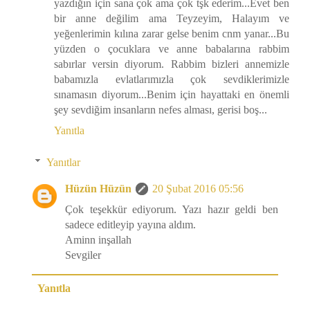
yazdığın için sana çok ama çok tşk ederim...Evet ben
bir anne değilim ama Teyzeyim, Halayım ve
yeğenlerimin kılına zarar gelse benim cnm yanar...Bu
yüzden o çocuklara ve anne babalarına rabbim
sabırlar versin diyorum. Rabbim bizleri annemizle
babamızla evlatlarımızla çok sevdiklerimizle
sınamasın diyorum...Benim için hayattaki en önemli
şey sevdiğim insanların nefes alması, gerisi boş...
Yanıtla
Yanıtlar
Hüzün Hüzün
20 Şubat 2016 05:56
Çok teşekkür ediyorum. Yazı hazır geldi ben
sadece editleyip yayına aldım.
Aminn inşallah
Sevgiler
Yanıtla