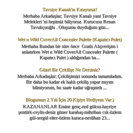
Tavsiye Kanalı'nı Kınıyoruz!
Merhaba Arkadaşlar; Tavsiye Kanalı yani Tavsiye
Melekleri 'ni hepimiz biliyoruz. Kurucusu Renan
Tavukçuoğlu . Oluşumu duyduğum gün...
Wet n Wild CoverAll Concealer Palette (Kapatıcı Palet)
Merhaba Bundan bir süre önce Gratis Alışverişim i
anlatırken Wet n Wild CoverAll Concealer Palette (
Kapatıcı Palet ) aldığımdan ba...
Güzel Bir Çekilişe Ne Dersiniz?
Merhaba Arkadaşlar; Çekilişimizi sonunda tamamladım.
Bir daha bu kadar ek haklı çekiliş yapar mıyım
bilmiyorum, bu saate kadar uğraştırdı ...
Blogumun 2.Yılı İçin 20 Kişiye Hediyem Var:)
KAZANANLAR Emine genç-nrd göksu-hayriye
şentürk-ceylis-deniz güner karabaş-mihriban csk-özlem
gül-sergül elter-özlem karaca-neslihan 23...