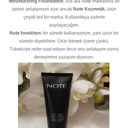
Mousturizing Foundation
. Ara ara Note markasına ait
ojeleri anlatıyorum size ancak
Note Kozmetik
, ürün
çeşidi bol bir marka. Kullandıkça sizlerle
paylaşacağım.
Note fondöten
i bir süredir kullanıyorum, yani uzun bir
süredir diyebilirim. Ürün bitmek üzere çünkü.
Tüketiciye neler vaat ediyor önce onu anlatayım sonra
deneyimimi yazayım diyorum.