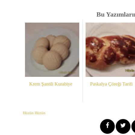
Bu Yazımlarım
Krem Şantili Kurabiye
Paskalya Çöreği Tarifi
Hüzün Hüzün