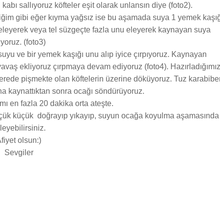
kabı sallıyoruz köfteler eşit olarak unlansın diye (foto2).
ttiğim gibi eğer kıyma yağsız ise bu aşamada suya 1 yemek kaşığ
ilkeleyerek veya tel süzgeçte fazla unu eleyerek kaynayan suya
ıyoruz. (foto3)
 suyu ve bir yemek kaşığı unu alıp iyice çırpıyoruz. Kaynayan
avaş ekliyoruz çırpmaya devam ediyoruz (foto4). Hazırladığımı
erede pişmekte olan köftelerin üzerine döküyoruz. Tuz karabiber
ha kaynattıktan sonra ocağı söndürüyoruz.
ı en fazla 20 dakika orta ateşte.
üçük küçük doğrayıp yıkayıp, suyun ocağa koyulma aşamasında
leyebilirsiniz.
fiyet olsun:)
Sevgiler