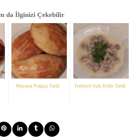
 da İlginizi Çekebilir
Mayasız Poğaça Tarifi
Terbiyeli Sulu Köfte Tarifi