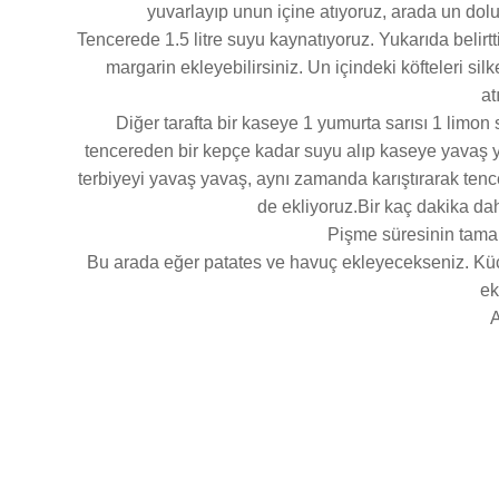
yuvarlayıp unun içine atıyoruz, arada un dolu 
Tencerede 1.5 litre suyu kaynatıyoruz. Yukarıda belir
margarin ekleyebilirsiniz. Un içindeki köfteleri s
at
Diğer tarafta bir kaseye 1 yumurta sarısı 1 limon
tencereden bir kepçe kadar suyu alıp kaseye yavaş y
terbiyeyi yavaş yavaş, aynı zamanda karıştırarak tenc
de ekliyoruz.Bir kaç dakika da
Pişme süresinin tamam
Bu arada eğer patates ve havuç ekleyecekseniz. K
ek
A