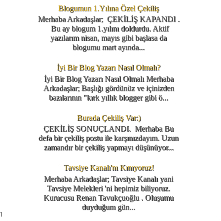
Blogumun 1.Yılına Özel Çekiliş
Merhaba Arkadaşlar; ÇEKİLİŞ KAPANDI .
Bu ay blogum 1.yılını doldurdu. Aktif
yazılarım nisan, mayıs gibi başlasa da
blogumu mart ayında...
İyi Bir Blog Yazarı Nasıl Olmalı?
İyi Bir Blog Yazarı Nasıl Olmalı Merhaba
Arkadaşlar; Başlığı gördünüz ve içinizden
bazılarının "kırk yıllık blogger gibi ö...
Burada Çekiliş Var:)
ÇEKİLİŞ SONUÇLANDI. Merhaba Bu
defa bir çekiliş postu ile karşınızdayım. Uzun
zamandır bir çekiliş yapmayı düşünüyor...
Tavsiye Kanalı'nı Kınıyoruz!
Merhaba Arkadaşlar; Tavsiye Kanalı yani
Tavsiye Melekleri 'ni hepimiz biliyoruz.
Kurucusu Renan Tavukçuoğlu . Oluşumu
duyduğum gün...
ı