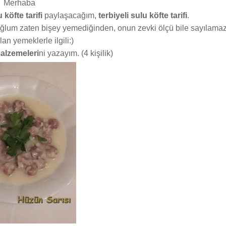
Merhaba
 köfte tarifi
paylaşacağım,
terbiyeli sulu köfte tarifi
.
oğlum zaten bişey yemediğinden, onun zevki ölçü bile sayılama
an yemeklerle ilgili:)
malzemeleri
ni yazayım. (4 kişilik)