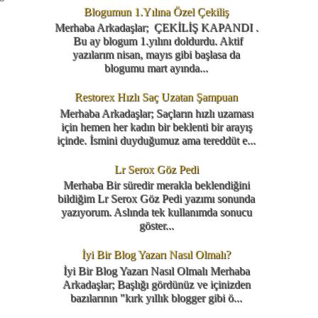
Blogumun 1.Yılına Özel Çekiliş
Merhaba Arkadaşlar; ÇEKİLİŞ KAPANDI .
Bu ay blogum 1.yılını doldurdu. Aktif
yazılarım nisan, mayıs gibi başlasa da
blogumu mart ayında...
Restorex Hızlı Saç Uzatan Şampuan
Merhaba Arkadaşlar; Saçların hızlı uzaması
için hemen her kadın bir beklenti bir arayış
içinde. İsmini duyduğumuz ama tereddüt e...
Lr Serox Göz Pedi
Merhaba Bir süredir merakla beklendiğini
bildiğim Lr Serox Göz Pedi yazımı sonunda
yazıyorum. Aslında tek kullanımda sonucu
göster...
İyi Bir Blog Yazarı Nasıl Olmalı?
İyi Bir Blog Yazarı Nasıl Olmalı Merhaba
Arkadaşlar; Başlığı gördünüz ve içinizden
bazılarının "kırk yıllık blogger gibi ö...