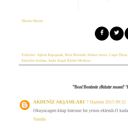
Hüzün Hüzün
Etiketler:
Aşkım Kapışmak
,
Beni Benimle Aldatır mısın
,
Carpe Diem
Erkekler Soldan
,
Sadri Alışık Kültür Merkezi
"Beni Benimle Aldatır mısın?
AKDENİZ AKŞAMLARI
7 Haziran 2015 09:32
Okuyacagım kitap lıstesıne bır yenısı eklendı.O kadar
Yanıtla