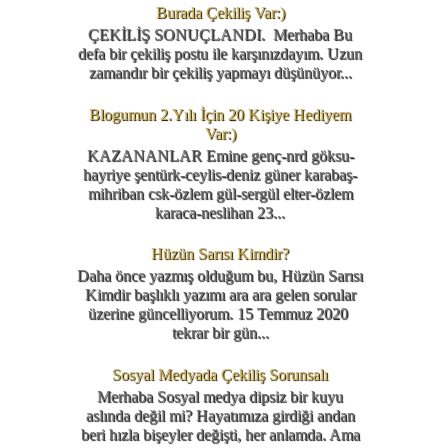
Burada Çekiliş Var:)
ÇEKİLİŞ SONUÇLANDI. Merhaba Bu
defa bir çekiliş postu ile karşınızdayım. Uzun
zamandır bir çekiliş yapmayı düşünüyor...
Blogumun 2.Yılı İçin 20 Kişiye Hediyem
Var:)
KAZANANLAR Emine genç-nrd göksu-
hayriye şentürk-ceylis-deniz güner karabaş-
mihriban csk-özlem gül-sergül elter-özlem
karaca-neslihan 23...
Hüzün Sarısı Kimdir?
Daha önce yazmış olduğum bu, Hüzün Sarısı
Kimdir başlıklı yazımı ara ara gelen sorular
üzerine güncelliyorum. 15 Temmuz 2020
tekrar bir gün...
Sosyal Medyada Çekiliş Sorunsalı
Merhaba Sosyal medya dipsiz bir kuyu
aslında değil mi? Hayatımıza girdiği andan
beri hızla bişeyler değişti, her anlamda. Ama