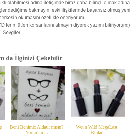
lıklı olabilmesi adına iletişimde biraz daha bilinçli olmak adına
çler dediğime bakmayın; eski ilişkilerinde başarısız olmuş yeni
 herkesin okumasını özellikle öneriyorum.
lerin lütfen korsanlarını almayın diyerek yazımı bitiriyorum:)
Sevgiler
 da İlginizi Çekebilir
ş
Beni Benimle Aldatır mısın?
Wet n Wild MegaLast
Yorumum...
Rujlar