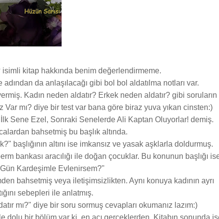
? isimli kitap hakkında benim değerlendirmeme.
ve adından da anlaşılacağı gibi bol bol aldatılma notları var.
vermiş. Kadın neden aldatır? Erkek neden aldatır? gibi soruların
 Var mı? diye bir test var bana göre biraz yuva yıkan cinsten:)
r İlk Sene Ezel, Sonraki Senelerde Ali Kaptan Oluyorlar! demiş.
calardan bahsetmiş bu başlık altında.
?" başlığının altını ise imkansız ve yasak aşklarla doldurmuş.
m bankası aracılığı ile doğan çocuklar. Bu konunun başlığı is
r Gün Kardeşimle Evlenirsem?"
şimden bahsetmiş veya iletişimsizlikten. Aynı konuya kadının ayrı
ığını sebepleri ile anlatmış.
aldatır mı?" diye bir soru sormuş cevapları okumanız lazım:)
e dolu bir bölüm var ki, en acı gerçeklerden. Kitabın sonunda is