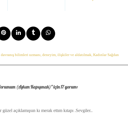
,
davranış bilimleri uzmanı
,
deneyim
,
ilişkiler ve aldatılmak
,
Kadınlar Sağdan
 Yorumum (Aşkım Kapışmak)" için 17 yorum:
 güzel açıklamışsın kı merak ettım kıtapı .Sevgiler..