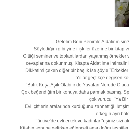
Gelelim Beni Benimle Aldatır mısın
Söylediğim gibi yine ilişkiler üzerine bir kitap 
Gittiği seminer ve toplantılardan yaşanmış örnekler 
cevaplarına dokunmuş. Kitapta Aldatılma İhtimaliniz
Dikkatimi çeken diğer bir başlık ise şöyle "Erkekle
Yıllar geçtikçe değişen ko
"Balık Kuşa Aşık Olabilir de Yuvaları Nerede Olacak
Çok beğendiğim bir konuya daha parmak basmış. Sper
çok vurucu. "Ya Bi
Evli çiftlerin aralarında kurduğunu zannettiği ileti
erkeğin ayrı bakt
Türkiye'de evli erkek ve kadınlar "eşiniz sizi 
Kitabın sonuna gelirken eğlenceli ama doğru tespitlerl