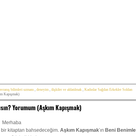
avranış bilimleri uzmanı
,
deneyim
,
ilişkiler ve aldatılmak
,
Kadınlar Sağdan Erkekler Soldan
ım Kapışmak)
mısın? Yorumum (Aşkım Kapışmak)
Merhaba
ış bir kitaptan bahsedeceğim.
Aşkım Kapışmak
'ın
Beni Benimle