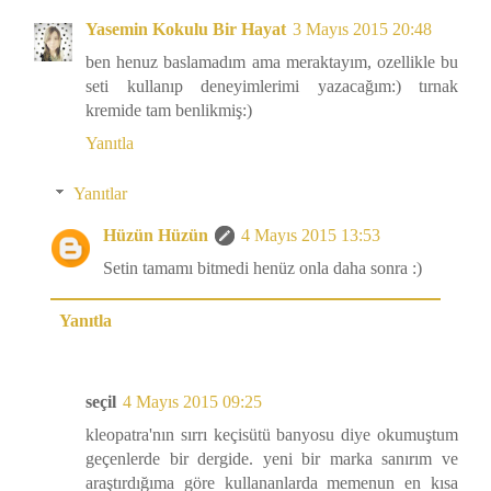
Yasemin Kokulu Bir Hayat
3 Mayıs 2015 20:48
ben henuz baslamadım ama meraktayım, ozellikle bu
seti kullanıp deneyimlerimi yazacağım:) tırnak
kremide tam benlikmiş:)
Yanıtla
Yanıtlar
Hüzün Hüzün
4 Mayıs 2015 13:53
Setin tamamı bitmedi henüz onla daha sonra :)
Yanıtla
seçil
4 Mayıs 2015 09:25
kleopatra'nın sırrı keçisütü banyosu diye okumuştum
geçenlerde bir dergide. yeni bir marka sanırım ve
araştırdığıma göre kullananlarda memenun en kısa