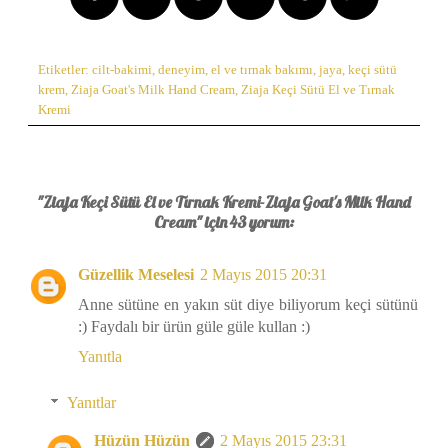
Etiketler:
cilt-bakimi
,
deneyim
,
el ve tırnak bakımı
,
jaya
,
keçi sütü
krem
,
Ziaja Goat's Milk Hand Cream
,
Ziaja Keçi Sütü El ve Tırnak
Kremi
"Ziaja Keçi Sütü El ve Tırnak Kremi-Ziaja Goat's Milk Hand
Cream" için 43 yorum:
Güzellik Meselesi
2 Mayıs 2015 20:31
Anne sütüne en yakın süt diye biliyorum keçi sütünü
:) Faydalı bir ürün güle güle kullan :)
Yanıtla
Yanıtlar
Hüzün Hüzün
2 Mayıs 2015 23:31