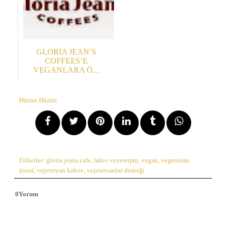
GLORIA JEAN’S
COFFEES’E
VEGANLARA Ö...
Hüzün Hüzün
Etiketler:
gloria jeans cafe
,
lakto veyeterjan
,
vegan
,
vegeterian
üyesi
,
vejeteryan kahve
,
vejeteryanlar derneği
0
Yorum