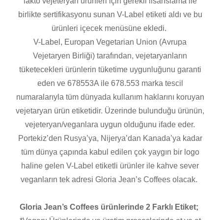
lakto vejeteryan ürünleri için gerekli lisanslama ile
birlikte sertifikasyonu sunan V-Label etiketi aldı ve bu
ürünleri içecek menüsüne ekledi.
V-Label, Europan Vegetarian Union (Avrupa
Vejetaryen Birliği) tarafından, vejetaryanların
tüketecekleri ürünlerin tüketime uygunluğunu garanti
eden ve 678553A ile 678.553 marka tescil
numaralarıyla tüm dünyada kullanım haklarını koruyan
vejetaryan ürün etiketidir. Üzerinde bulunduğu ürünün,
vejeteryan/veganlara uygun olduğunu ifade eder.
Portekiz’den Rusya’ya, Nijerya’dan Kanada’ya kadar
tüm dünya çapında kabul edilen çok yaygın bir logo
haline gelen V-Label etiketli ürünler ile kahve sever
veganların tek adresi Gloria Jean’s Coffees olacak.
Gloria Jean’s Coffees ürünlerinde 2 Farklı Etiket;