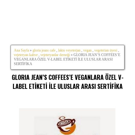
Ana Sayfa
»
gloria jeans cafe
,
lakto veyeterjan
,
vegan
,
vegeterian üyesi
,
vejeteryan kahve
,
vejeteryanlar derneği
» GLORIA JEAN’S COFFEES’E
VEGANLARA ÖZEL V-LABEL ETİKETİ İLE ULUSLAR ARASI
SERTİFİKA
GLORIA JEAN’S COFFEES’E VEGANLARA ÖZEL V-
LABEL ETİKETİ İLE ULUSLAR ARASI SERTİFİKA