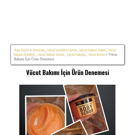
Ana Sayfa
»
deneyim
,
vücut arındırıcı krem
,
vücut bakım rutini
,
vücut
bakım ürünleri
,
vücut bakım ürünü
,
vücut bakımı
,
vücut kremi
» Vücut
Bakımı İçin Ürün Denemesi
Vücut Bakımı İçin Ürün Denemesi