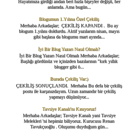
Hayatımıza girdiği andan beri hızla bişeyler değişti, her
anlamda. Ama bugün...
Blogumun 1.Yılına Özel Çekiliş
Merhaba Arkadaşlar; ÇEKİLİŞ KAPANDI . Bu ay
blogum 1.yılını doldurdu. Aktif yazılarım nisan, mayıs
gibi başlasa da blogumu mart ayında...
İyi Bir Blog Yazarı Nasıl Olmalı?
İyi Bir Blog Yazarı Nasıl Olmalı Merhaba Arkadaşlar;
Başlığı gördünüz ve içinizden bazılarının "kırk yıllık
blogger gibi ö...
Burada Çekiliş Var:)
ÇEKİLİŞ SONUÇLANDI. Merhaba Bu defa bir çekiliş
postu ile karşınızdayım. Uzun zamandır bir çekiliş
yapmayı düşünüyor...
Tavsiye Kanalı'nı Kınıyoruz!
Merhaba Arkadaşlar; Tavsiye Kanalı yani Tavsiye
Melekleri 'ni hepimiz biliyoruz. Kurucusu Renan
Tavukçuoğlu . Oluşumu duyduğum gün...