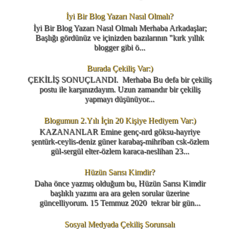
İyi Bir Blog Yazarı Nasıl Olmalı?
İyi Bir Blog Yazarı Nasıl Olmalı Merhaba Arkadaşlar;
Başlığı gördünüz ve içinizden bazılarının "kırk yıllık
blogger gibi ö...
Burada Çekiliş Var:)
ÇEKİLİŞ SONUÇLANDI. Merhaba Bu defa bir çekiliş
postu ile karşınızdayım. Uzun zamandır bir çekiliş
yapmayı düşünüyor...
Blogumun 2.Yılı İçin 20 Kişiye Hediyem Var:)
KAZANANLAR Emine genç-nrd göksu-hayriye
şentürk-ceylis-deniz güner karabaş-mihriban csk-özlem
gül-sergül elter-özlem karaca-neslihan 23...
Hüzün Sarısı Kimdir?
Daha önce yazmış olduğum bu, Hüzün Sarısı Kimdir
başlıklı yazımı ara ara gelen sorular üzerine
güncelliyorum. 15 Temmuz 2020 tekrar bir gün...
Sosyal Medyada Çekiliş Sorunsalı